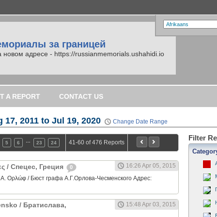
емориалы за границей
вом адресе - https://russianmemorials.ushahidi.io
T A REPORT
CONTACT US
 17, 2011 to Jul 19, 2020
Change Date Range
Filter R
…
41-60 of 476 Reports
5
6
23
24
Categor
16:26 Apr 05, 2015
ες / Спецес, Греция
0
Α. Ορλώφ / Бюст графа А.Г.Орлова-Чесменского Адрес:
vensko / Братислава,
15:48 Apr 03, 2015