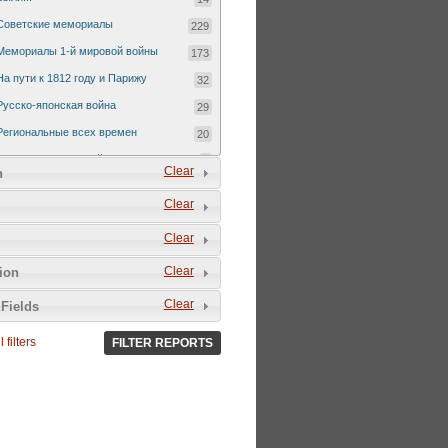
Советские мемориалы
229
Мемориалы 1-й мировой войны
173
На пути к 1812 году и Парижу
32
Русско-японская война
29
Региональные всех времен
20
Русско-турецкая война 1877-1878
7
Clear
n
Clear
Clear
Clear
tion
Clear
Fields
 filters
FILTER REPORTS