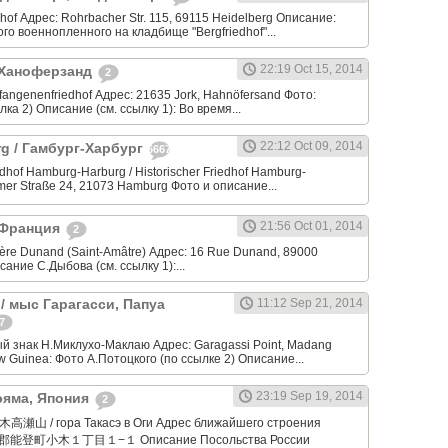
hof Адрес: Rohrbacher Str. 115, 69115 Heidelberg Описание:
го военнопленного на кладбище "Bergfriedhof"...
22:19 Oct 15, 2014
 Ханоферзанд
2
fangenenfriedhof Адрес: 21635 Jork, Hahnöfersand Фото:
лка 2) Описание (см. ссылку 1): Во время...
22:12 Oct 09, 2014
g / Гамбург-Харбург
6667
edhof Hamburg-Harburg / Historischer Friedhof Hamburg-
mer Straße 24, 21073 Hamburg Фото и описание...
21:56 Oct 01, 2014
, Франция
2
ière Dunand (Saint-Amâtre) Адрес: 16 Rue Dunand, 89000
исание С.Дыбова (см. ссылку 1):...
 / мыс Гарагасси, Папуа
11:12 Sep 21, 2014
7
й знак Н.Миклухо-Маклаю Адрес: Garagassi Point, Madang
w Guinea: Фото А.Потоцкого (по ссылке 2) Описание...
23:19 Sep 19, 2014
сэяма, Япония
2
木高瀬山 / гора Такасэ в Оги Адрес ближайшего строения
郡能登町小木１丁目１−１ Описание Посольства России