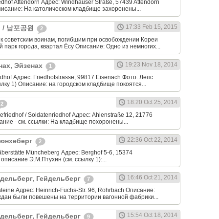
edhof Attendorn Адрес: Windhauser Straße, 57439 Attendorn
писание: На католическом кладбище захоронены...
17:33 Feb 15, 2015
хо / 남포공원
2
к советским воинам, погибшим при освобождении Кореи
 парк города, квартал Ёсу Описание: Одно из немногих...
19:23 Nov 18, 2014
енах, Эйзенах
1
dhof Адрес: Friedhofstrasse, 99817 Eisenach Фото: Лепс
ылку 1) Описание: на городском кладбище покоятся...
18:20 Oct 25, 2014
2
riedhof / Soldatenriedhof Адрес: Ahlenstraße 12, 21776
ние - см. ссылки: На кладбище похоронены...
22:36 Oct 22, 2014
Мюнхеберг
2
berstätte Müncheberg Адрес: Berghof 5-6, 15374
писание Э.М.Птухин (см. ссылку 1):...
16:46 Oct 21, 2014
айдельберг, Гейдельберг
7
teine Адрес: Heinrich-Fuchs-Str. 96, Rohrbach Описание:
аждан были повешены на территории вагонной фабрики...
15:54 Oct 18, 2014
айдельберг, Гейдельберг
9