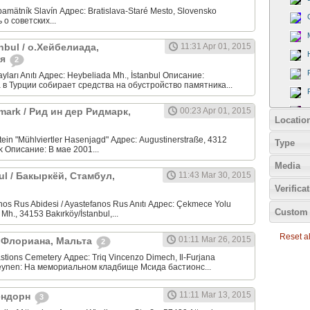
amätník Slavín Адрес: Bratislava-Staré Mesto, Slovensko
о советских...
anbul / о.Хейбелиада,
11:31 Apr 01, 2015
ия
2
ları Anıtı Адрес: Heybeliada Mh., İstanbul Описание:
в Турции собирает средства на обустройство памятника...
dmark / Рид ин дер Ридмарк,
00:23 Apr 01, 2015
Locatio
in "Mühlviertler Hasenjagd" Адрес: Augustinerstraße, 4312
Type
k Описание: В мае 2001...
Media
bul / Бакыркёй, Стамбул,
11:43 Mar 30, 2015
Verifica
os Rus Abidesi / Ayastefanos Rus Anıtı Адрес: Çekmece Yolu
Custom 
Mh., 34153 Bakırköy/İstanbul,...
Reset all
01:11 Mar 26, 2015
 / Флориана, Мальта
2
tions Cemetery Адрес: Triq Vincenzo Dimech, Il-Furjana
teynen: На мемориальном кладбище Мсида бастионс...
11:11 Mar 13, 2015
тендорн
3