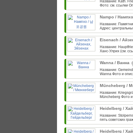
Название: Kath. Fri
Фото: см. ссылки О
Nampo / Намп
Название: Памятни
Адрес: центральный
Eisenach / Айз
Название: Hauptfrie
Ханс-Улрих (см. сс
Wanna / Ванна
Название: Gemeindef
Wanna Фото и описа
Müncheberg / 
Название: Kriegsgrä
Müncheberg Фото и о
Heidelberg / Х
Название: Stolperns
пять советских гр
Heidelberg / Х