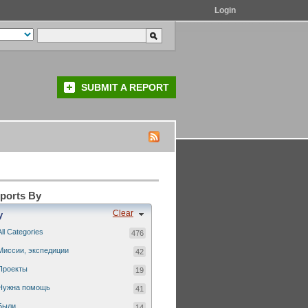
Login
SUBMIT A REPORT
eports By
Clear
y
All Categories
476
Миссии, экспедиции
42
Проекты
19
Нужна помощь
41
Были...
14