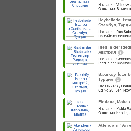
Название: Vojnový p
Описание: В память 
Heybeliada, İst
Стамбул, Турц
Название: Rus Subay
Российская община 
Ried in der Rie
Австрия
2
Название: Gedenkste
Ried in der Riedmar
Bakırköy, İstan
Турция
1
Название: Ayastefan
Cd No:28, Şenlikköy 
Floriana, Malta
Название: Msida Bas
Описание Irina Laj
Attendorn / Ат