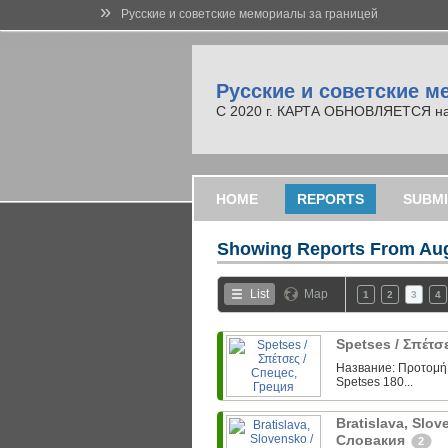
»
Русские и советские мемориалы за границей
Русские и советские м
С 2020 г. КАРТА ОБНОВЛЯЕТСЯ на но
HOME
REPORTS
SUBMI
Showing Reports From
Aug
List
Map
1
2
3
4
Spetses / Σπέτσ
Название: Προτομή 
Spetses 180...
Bratislava, Slo
Словакия
2