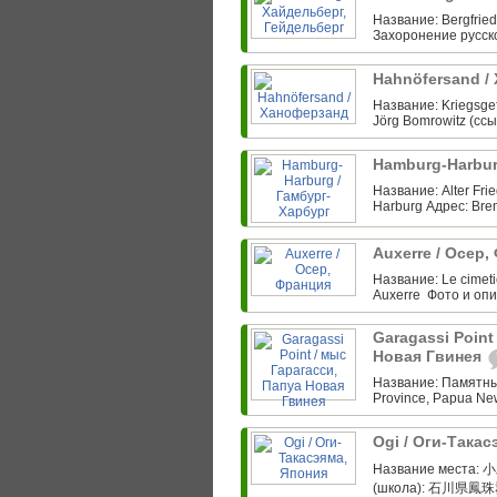
Название: Bergfried
Захоронение русско
Hahnöfersand /
Название: Kriegsge
Jörg Bomrowitz (ссы
Hamburg-Harbur
Название: Alter Fri
Harburg Адрес: Bre
Auxerre ‎/ Осер
Название: Le cimet
Auxerre ‎ Фото и оп
Garagassi Point
Новая Гвинея
Название: Памятны
Province, Papua Ne
Ogi / Оги-Така
Название места: 小
(школа): 石川県鳳珠