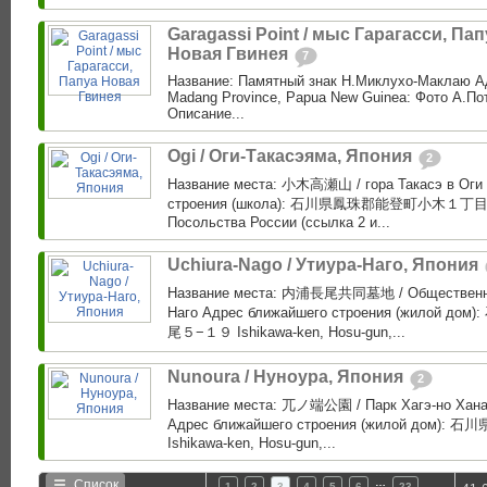
Garagassi Point / мыс Гарагасси, Пап
Новая Гвинея
7
Название: Памятный знак Н.Миклухо-Маклаю Адр
Madang Province, Papua New Guinea: Фото А.Пот
Описание...
Ogi / Оги-Такасэяма, Япония
2
Название места: 小木高瀬山 / гора Такасэ в Оги
строения (школа): 石川県鳳珠郡能登町小木１丁目１
Посольства России (ссылка 2 и...
Uchiura-Nago / Утиура-Наго, Япония
Название места: 内浦長尾共同墓地 / Общественно
Наго Адрес ближайшего строения (жило
尾５−１９ Ishikawa-ken, Hosu-gun,...
Nunoura / Нуноура, Япония
2
Название места: 兀ノ端公園 / Парк Хагэ-но Хана
Адрес ближайшего строения (жилой до
Ishikawa-ken, Hosu-gun,...
…
Список
1
2
3
4
5
6
23