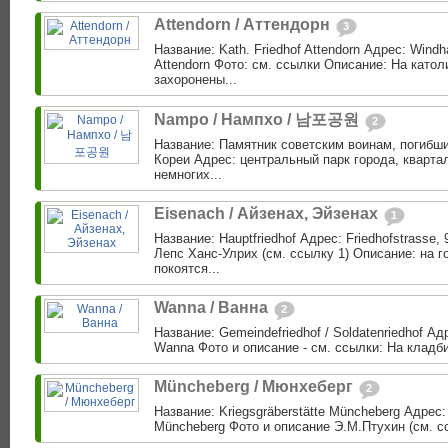
Attendorn / Аттендорн
3
Название: Kath. Friedhof Attendorn Адрес: Windh
Attendorn Фото: см. ссылки Описание: На като
захоронены...
Nampo / Нампхо / 남포공원
2
Название: Памятник советским воинам, погибш
Кореи Адрес: центральный парк города, кварта
немногих...
Eisenach / Айзенах, Эйзенах
1
Название: Hauptfriedhof Адрес: Friedhofstrasse,
Лепс Ханс-Улрих (см. ссылку 1) Описание: на 
покоятся...
Wanna / Ванна
2
Название: Gemeindefriedhof / Soldatenriedhof Ад
Wanna Фото и описание - см. ссылки: На кладб
Müncheberg / Мюнхеберг
2
Название: Kriegsgräberstätte Müncheberg Адрес: 
Müncheberg Фото и описание Э.М.Птухин (см. сс