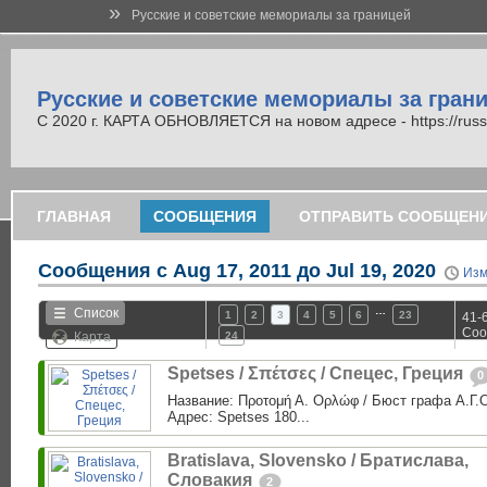
»
Русские и советские мемориалы за границей
Русские и советские мемориалы за гран
С 2020 г. КАРТА ОБНОВЛЯЕТСЯ на новом адресе - https://russi
ГЛАВНАЯ
СООБЩЕНИЯ
ОТПРАВИТЬ СООБЩЕН
Сообщения с
Aug 17, 2011 до Jul 19, 2020
Изм
…
Список
1
2
3
4
5
6
23
41-6
Соо
Карта
24
Spetses / Σπέτσες / Спецес, Греция
0
Название: Προτομή Α. Ορλώφ / Бюст графа А.Г
Адрес: Spetses 180...
Bratislava, Slovensko / Братислава,
Словакия
2