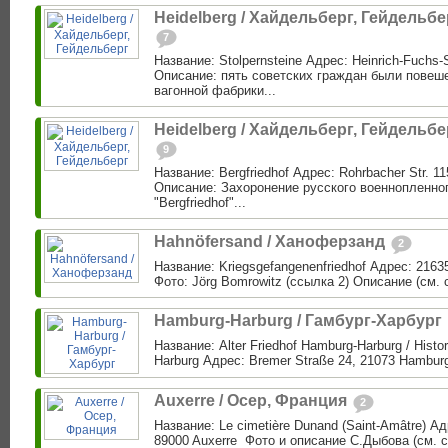
Heidelberg / Хайдельберг, Гейдельбе
7
Название: Stolpernsteine Адрес: Heinrich-Fuchs-S
Описание: пять советских граждан были повеш
вагонной фабрики...
Heidelberg / Хайдельберг, Гейдельбе
9
Название: Bergfriedhof Адрес: Rohrbacher Str. 11
Описание: Захоронение русского военнопленно
"Bergfriedhof"...
Hahnöfersand / Ханоферзанд
2
Название: Kriegsgefangenenfriedhof Адрес: 2163
Фото: Jörg Bomrowitz (ссылка 2) Описание (см. 
Hamburg-Harburg / Гамбург-Харбург
Название: Alter Friedhof Hamburg-Harburg / Histo
Harburg Адрес: Bremer Straße 24, 21073 Hamburg
Auxerre ‎/ Осер, Франция
2
Название: Le cimetière Dunand (Saint-Amâtre) А
89000 Auxerre ‎ Фото и описание С.Дыбова (см. с