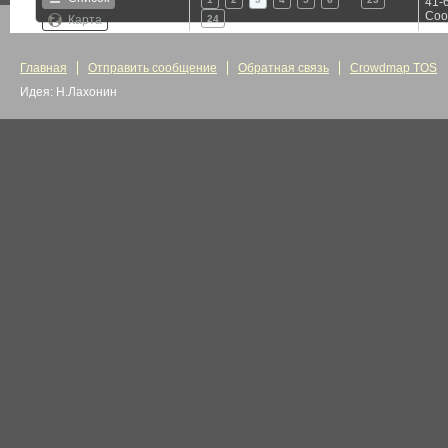
41-6
Соо
Карта
24
Главная
Отправить сообщение
Обратная связь
Crowdmap TOS
Идея: Н.Лахонин