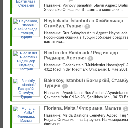
Название: Vojnový pamätník Slavín Адрес: Bratis
Slovensko Описание: В память о советских...
Heybeliada, İstanbul / о.Хейбелиада,
Стамбул, Турция
2
Название: Rus Subayları Anıtı Адрес: Heybeliada
Российская община в Турции собирает средства
памятника...
Ried in der Riedmark / Рид ин дер
Ридмарк, Австрия
2
Название: Gedenkstein "Mühlviertler Hasenjagd" 
4312 Ried in der Riedmark Описание: В мае 2001.
Bakırköy, İstanbul / Бакыркёй, Стамб
Турция
1
Название: Ayastefanos Rus Abidesi / Ayastefanos
Çekmece Yolu Cd No:28, Şenlikköy Mh., 34153 Bakı
Floriana, Malta / Флориана, Мальта
2
Название: Msida Bastions Cemetery Адрес: Triq V
Furjana Описание Irina Lajteynen: На мемориа
бастионс...