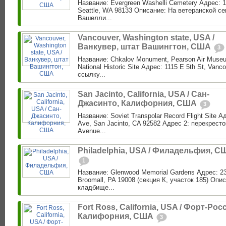
Название: Evergreen Washelli Cemetery Адрес: 1
Seattle, WA 98133 Описание: На ветеранской с
Вашелли...
Vancouver, Washington state, USA /
Ванкувер, штат Вашингтон, США
3
Название: Chkalov Monument, Pearson Air Museu
National Historic Site Адрес: 1115 E 5th St, Van
ссылку...
San Jacinto, California, USA / Сан-
Джасинто, Калифорния, США
3
Название: Soviet Transpolar Record Flight Site 
Ave, San Jacinto, CA 92582 Адрес 2: перекресто
Avenue...
Philadelphia, USA / Филадельфия, С
1
Название: Glenwood Memorial Gardens Адрес: 23
Broomall, PA 19008 (секция К, участок 185) Опис
кладбище...
Fort Ross, California, USA / Форт-Росс
Калифорния, США
3