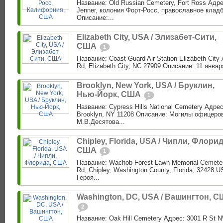
Название: Old Russian Cemetery, Fort Ross Адре
Jenner, колония Форт-Росс, православное клад
Описание:...
Elizabeth City, USA / Элизабет-Сити,
США
1
Название: Coast Guard Air Station Elizabeth City
Rd, Elizabeth City, NC 27909 Описание: 11 января 
Brooklyn, New York, USA / Бруклин,
Нью-Йорк, США
1
Название: Cypress Hills National Cemetery Адре
Brooklyn, NY 11208 Описание: Могилы офицеро
М.В.Десятова...
Chipley, Florida, USA / Чипли, Флорид
США
1
Название: Wachob Forest Lawn Memorial Cemeter
Rd, Chipley, Washington County, Florida, 32428
Героя...
Washington, DC, USA / Вашингтон, 
2
Название: Oak Hill Cemetery Адрес: 3001 R St 