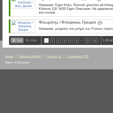
Название: Egen Kirke, Russisk gravsten på kirke
Kirkevej 118, 6430 Egen Описание: На церковно
восточном...
Φλωρίνης / Флорина, Греция
1
Название: μνημείου στη μνήμη των Ρώσων στρατι
…
List
Map
1-20 of
1
2
3
4
5
6
23
24
Home
Submit a Report
Contact Us
Crowdmap TOS
Идея: Н.Лахонин