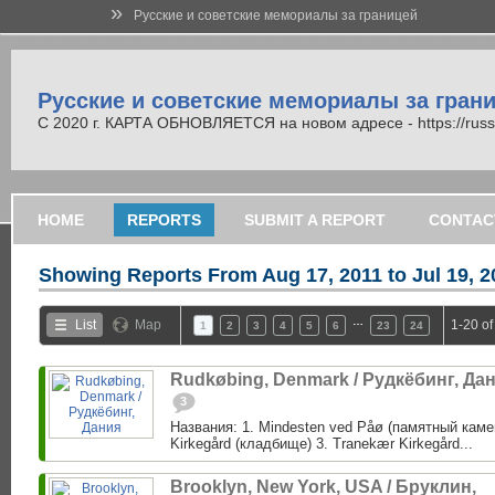
»
Русские и советские мемориалы за границей
Русские и советские мемориалы за гран
С 2020 г. КАРТА ОБНОВЛЯЕТСЯ на новом адресе - https://russi
HOME
REPORTS
SUBMIT A REPORT
CONTAC
Showing Reports From
Aug 17, 2011 to Jul 19, 
…
List
Map
1-20 of
1
2
3
4
5
6
23
24
Rudkøbing, Denmark / Рудкёбинг, Да
3
Названия: 1. Mindesten ved Påø (памятный каме
Kirkegård (кладбище) 3. Tranekær Kirkegård...
Brooklyn, New York, USA / Бруклин,