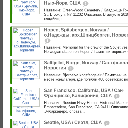
Нью-Йорк, США
3
Название: Green-Wood Cemetery / Кладбище Гри
St, Brooklyn, NY 11232 Описание: В августе 201
кладбище...
Hopen, Spitsbergen, Norway /
о.Надежды, арх.Шпицберген, Норве
1
Название: Memorial for the crew of the Sovjet vess
Norwegian station on Hopen / Памятник морякам 
Saltfjellet, Norge, Norway / Салтфьелл
Норвегия
5
Название: Bjørnelva krigsfangeleir / Памятник н
месте концлагеря, где погибли 400 советских в
San Francisco, California, USA / Сан-
Франциско, Калифония, США
1
Название: Russian Navy Heroes Historical Marke
Embarcadero, San Francisco, CA 94111 Описание
Эмбаркадеро, справа...
Seattle, USA / Сиэтл, США
2