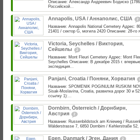
Описание: Александр Андреевич Бодиско (1786
Российской...
Annapolis, USA / Аннаполис, США
2
Название: Annapolis National Cemetery Адрес: 8
21401 / сектор G, могила 2420 Описание: 28-го я
Victoria, Seychelles / Виктория,
Сейшелы
2
Название: Mont Fleuri Cemetery Адрес: Mont Fleu
Seychelles Описание: В декабре 2015 г. впервые
экспедиция...
Panjani, Croatia / Поняни, Хорватия
Название: SPOMENIK POGINULIM RUSKIM NOVI
Sisak-Moslavina, Croatia, развилка дорог 30 и 5
ссылку 1):...
Dornbirn, Österreich / Дорнбирн,
Австрия
2
Название: Russenbildstock am Knieweg / Russen
Wälderstrasse 7, 6850 Dornbirn / Kehlerstraße 52, 
Egen, Danmark / Эген, Дания
2