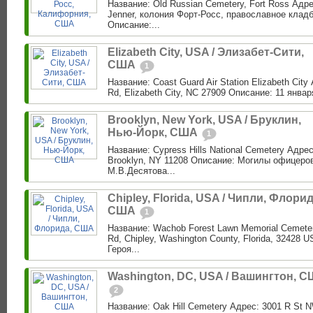
Название: Old Russian Cemetery, Fort Ross Адре
Jenner, колония Форт-Росс, православное клад
Описание:...
Elizabeth City, USA / Элизабет-Сити,
США
1
Название: Coast Guard Air Station Elizabeth City
Rd, Elizabeth City, NC 27909 Описание: 11 января 
Brooklyn, New York, USA / Бруклин,
Нью-Йорк, США
1
Название: Cypress Hills National Cemetery Адре
Brooklyn, NY 11208 Описание: Могилы офицеро
М.В.Десятова...
Chipley, Florida, USA / Чипли, Флорид
США
1
Название: Wachob Forest Lawn Memorial Cemeter
Rd, Chipley, Washington County, Florida, 32428
Героя...
Washington, DC, USA / Вашингтон, 
2
Название: Oak Hill Cemetery Адрес: 3001 R St 