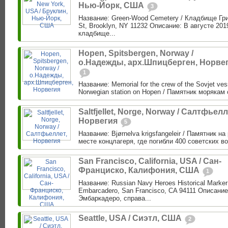
Нью-Йорк, США
3
Название: Green-Wood Cemetery / Кладбище Гри
St, Brooklyn, NY 11232 Описание: В августе 201
кладбище...
Hopen, Spitsbergen, Norway /
о.Надежды, арх.Шпицберген, Норве
1
Название: Memorial for the crew of the Sovjet vess
Norwegian station on Hopen / Памятник морякам 
Saltfjellet, Norge, Norway / Салтфьелл
Норвегия
5
Название: Bjørnelva krigsfangeleir / Памятник н
месте концлагеря, где погибли 400 советских в
San Francisco, California, USA / Сан-
Франциско, Калифония, США
1
Название: Russian Navy Heroes Historical Marke
Embarcadero, San Francisco, CA 94111 Описание
Эмбаркадеро, справа...
Seattle, USA / Сиэтл, США
2