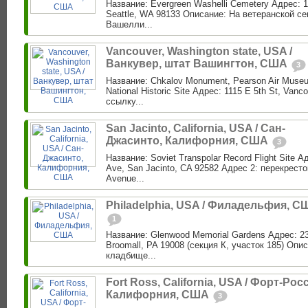
Название: Evergreen Washelli Cemetery Адрес: 1
Seattle, WA 98133 Описание: На ветеранской с
Вашелли...
Vancouver, Washington state, USA /
Ванкувер, штат Вашингтон, США
3
Название: Chkalov Monument, Pearson Air Museu
National Historic Site Адрес: 1115 E 5th St, Van
ссылку...
San Jacinto, California, USA / Сан-
Джасинто, Калифорния, США
3
Название: Soviet Transpolar Record Flight Site 
Ave, San Jacinto, CA 92582 Адрес 2: перекресто
Avenue...
Philadelphia, USA / Филадельфия, С
1
Название: Glenwood Memorial Gardens Адрес: 23
Broomall, PA 19008 (секция К, участок 185) Опис
кладбище...
Fort Ross, California, USA / Форт-Росс
Калифорния, США
3