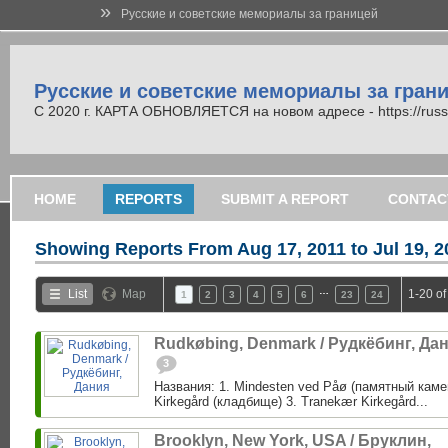
»
Русские и советские мемориалы за границей
Русские и советские мемориалы за гран
С 2020 г. КАРТА ОБНОВЛЯЕТСЯ на новом адресе - https://russi
HOME
REPORTS
SUBMIT A REPORT
CONTAC
Showing Reports From
Aug 17, 2011 to Jul 19, 
…
List
Map
1-20 of
1
2
3
4
5
6
23
24
Rudkøbing, Denmark / Рудкёбинг, Да
3
Названия: 1. Mindesten ved Påø (памятный каме
Kirkegård (кладбище) 3. Tranekær Kirkegård...
Brooklyn, New York, USA / Бруклин,