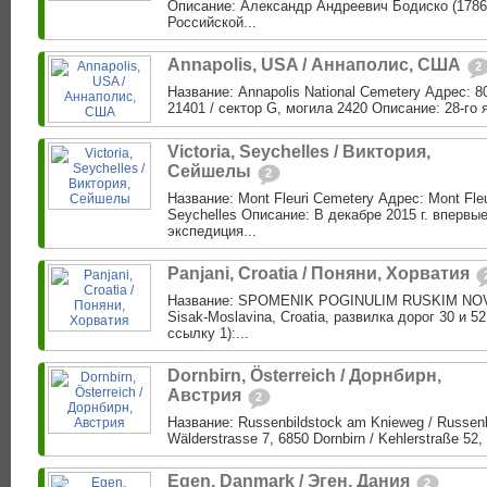
Описание: Александр Андреевич Бодиско (1786
Российской...
Annapolis, USA / Аннаполис, США
2
Название: Annapolis National Cemetery Адрес: 8
21401 / сектор G, могила 2420 Описание: 28-го я
Victoria, Seychelles / Виктория,
Сейшелы
2
Название: Mont Fleuri Cemetery Адрес: Mont Fleu
Seychelles Описание: В декабре 2015 г. впервые
экспедиция...
Panjani, Croatia / Поняни, Хорватия
Название: SPOMENIK POGINULIM RUSKIM NOVI
Sisak-Moslavina, Croatia, развилка дорог 30 и 5
ссылку 1):...
Dornbirn, Österreich / Дорнбирн,
Австрия
2
Название: Russenbildstock am Knieweg / Russen
Wälderstrasse 7, 6850 Dornbirn / Kehlerstraße 52, 
Egen, Danmark / Эген, Дания
2