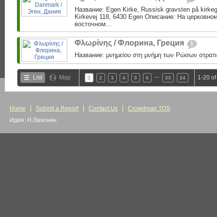
Название: Egen Kirke, Russisk gravsten på kirke
Kirkevej 118, 6430 Egen Описание: На церковно
восточном...
Φλωρίνης / Флорина, Греция
1
Название: μνημείου στη μνήμη των Ρώσων στρατι
…
List
Map
1-20 of
1
2
3
4
5
6
23
24
Home
Submit a Report
Contact Us
Crowdmap TOS
Идея: Н.Лахонин