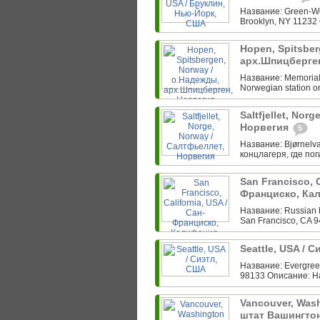
Название: Green-Wo
Brooklyn, NY 11232 
Hopen, Spitsber
арх.Шпицберге
Название: Memorial f
Norwegian station o
Saltfjellet, Nor
Норвегия
5
Название: Bjørnelva
концлагеря, где по
San Francisco, C
Франциско, Ка
Название: Russian 
San Francisco, CA 
Seattle, USA / 
Название: Evergreen
98133 Описание: Н
Vancouver, Wash
штат Вашингто