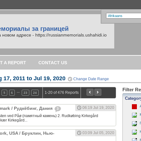
емориалы за границей
вом адресе - https://russianmemorials.ushahidi.io
T A REPORT
CONTACT US
 17, 2011 to Jul 19, 2020
Change Date Range
Filter R
…
1-20 of 476 Reports
5
6
23
24
Categor
06:19 Jul 19, 2020
mark / Рудкёбинг, Дания
3
sten ved Påø (памятный камень) 2. Rudkøbing Kirkegård
kær Kirkegård...
ork, USA / Бруклин, Нью-
03:09 Jul 05, 2020