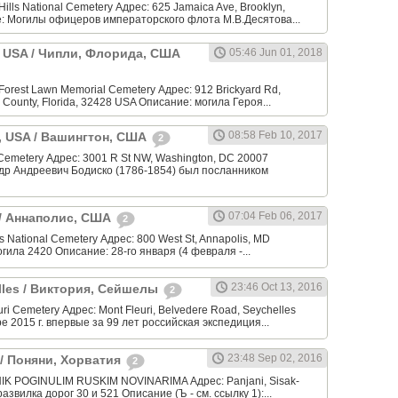
ills National Cemetery Адрес: 625 Jamaica Ave, Brooklyn,
: Могилы офицеров императорского флота М.В.Десятова...
a, USA / Чипли, Флорида, США
05:46 Jun 01, 2018
orest Lawn Memorial Cemetery Адрес: 912 Brickyard Rd,
 County, Florida, 32428 USA Описание: могила Героя...
08:58 Feb 10, 2017
, USA / Вашингтон, США
2
 Cemetery Адрес: 3001 R St NW, Washington, DC 20007
др Андреевич Бодиско (1786-1854) был посланником
07:04 Feb 06, 2017
 / Аннаполис, США
2
 National Cemetery Адрес: 800 West St, Annapolis, MD
огила 2420 Описание: 28-го января (4 февраля -...
23:46 Oct 13, 2016
elles / Виктория, Сейшелы
2
ri Cemetery Адрес: Mont Fleuri, Belvedere Road, Seychelles
е 2015 г. впервые за 99 лет российская экспедиция...
23:48 Sep 02, 2016
a / Поняни, Хорватия
2
K POGINULIM RUSKIM NOVINARIMA Адрес: Panjani, Sisak-
развилка дорог 30 и 521 Описание (Ъ - см. ссылку 1):...