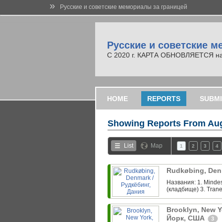
»
Русские и советские мемориалы за границей
Русские и советские м
С 2020 г. КАРТА ОБНОВЛЯЕТСЯ на но
HOME
REPORTS
SUBMI
Showing Reports From
Aug
List
Map
1
2
3
4
Rudkøbing, Den
Названия: 1. Minde
(кладбище) 3. Trane
Brooklyn, New Y
Йорк, США
3