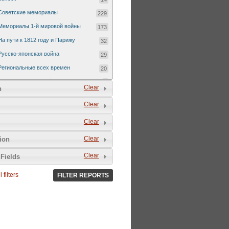
Советские мемориалы
229
Мемориалы 1-й мировой войны
173
На пути к 1812 году и Парижу
32
Русско-японская война
29
Региональные всех времен
20
Русско-турецкая война 1877-1878
7
Clear
n
Clear
Clear
Clear
tion
Clear
Fields
 filters
FILTER REPORTS