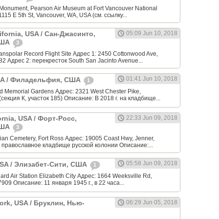
Monument, Pearson Air Museum at Fort Vancouver National
 1115 E 5th St, Vancouver, WA, USA (см. ссылку...
ifornia, USA / Сан-Джасинто,
05:09 Jun 10, 2018
США
3
anspolar Record Flight Site Адрес 1: 2450 Cottonwood Ave,
82 Адрес 2: перекресток South San Jacinto Avenue...
01:41 Jun 10, 2018
USA / Филадельфия, США
1
 Memorial Gardens Адрес: 2321 West Chester Pike,
(секция К, участок 185) Описание: В 2018 г. на кладбище...
ornia, USA / Форт-Росс,
22:33 Jun 09, 2018
США
3
an Cemetery, Fort Ross Адрес: 19005 Coast Hwy, Jenner,
 православное кладбище русской колонии Описание:...
05:58 Jun 09, 2018
 USA / Элизабет-Сити, США
1
rd Air Station Elizabeth City Адрес: 1664 Weeksville Rd,
7909 Описание: 11 января 1945 г., в 22 часа...
ork, USA / Бруклин, Нью-
06:29 Jun 05, 2018