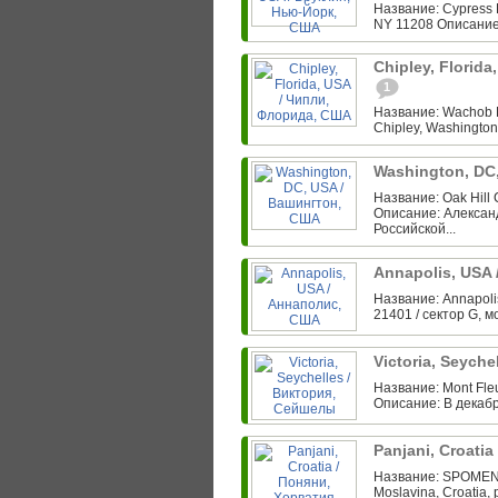
Название: Cypress H
NY 11208 Описание
Chipley, Florid
1
Название: Wachob F
Chipley, Washington
Washington, DC
Название: Oak Hill
Описание: Алексан
Российской...
Annapolis, USA
Название: Annapolis
21401 / сектор G, м
Victoria, Seych
Название: Mont Fleu
Описание: В декабр
Panjani, Croati
Название: SPOMENI
Moslavina, Croatia, 