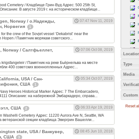
od Cemetery / Кладбище Грин-Вуд Адрес: 500 25th St,
Описание: В августе 2019 г. на историческом кладбище...
gen, Norway / о.Надежды,
07:47 Nov 11, 2019
н, Норвегия
1
or the crew of the Sovjet vessel ‘Dekabrist’ near the
n Hopen / Памятник морякам советского...
ge, Norway / Салтфьеллет,
07:06 Oct 08, 2019
Locatio
 krigsfangeleir / Памятник на реке Бьёрнельва на месте
Type
гибли 400 советских военнопленных Адрес:...
Media
alifornia, USA / Сан-
05:34 Oct 07, 2019
лифония, США
Verifica
1
Navy Heroes Historical Marker Адрес: 7 The Embarcadero,
Custom 
94111 Описание: на набережной Эмбаркадеро, справа...
Reset all
06:33 Apr 19, 2019
Сиэтл, США
2
 Washelli Cemetery Адрес: 11220 Aurora Ave N, Seattle, WA
а ветеранской секции кладбища Эвергрин Вашелли...
ington state, USA / Ванкувер,
08:45 Jun 10, 2018
н, США
3