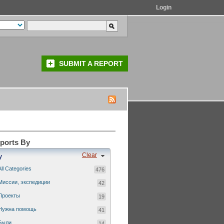
Login
SUBMIT A REPORT
eports By
Clear
y
All Categories
476
Миссии, экспедиции
42
Проекты
19
Нужна помощь
41
Были...
14