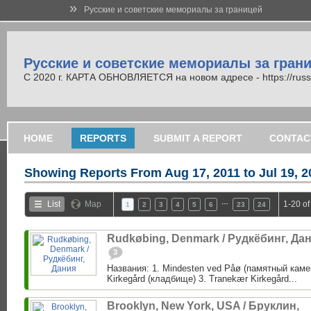
»
Русские и советские мемориалы за границей
Русские и советские мемориалы за гран
С 2020 г. КАРТА ОБНОВЛЯЕТСЯ на новом адресе - https://russi
HOME
REPORTS
SUBMIT A REPORT
CONTAC
Showing Reports From
Aug 17, 2011 to Jul 19, 
…
List
Map
1-20 of
1
2
3
4
5
6
23
24
Rudkøbing, Denmark / Рудкёбинг, Да
3
Названия: 1. Mindesten ved Påø (памятный каме
Kirkegård (кладбище) 3. Tranekær Kirkegård...
Brooklyn, New York, USA / Бруклин,