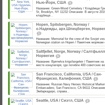
Нью-Йорк, США
3
Название: Green-Wood Cemetery / Кладбище Гри
St, Brooklyn, NY 11232 Описание: В августе 201
кладбище...
Hopen, Spitsbergen, Norway /
о.Надежды, арх.Шпицберген, Норве
1
Название: Memorial for the crew of the Sovjet vess
Norwegian station on Hopen / Памятник морякам 
Saltfjellet, Norge, Norway / Салтфьелл
Норвегия
5
Название: Bjørnelva krigsfangeleir / Памятник н
месте концлагеря, где погибли 400 советских в
San Francisco, California, USA / Сан-
Франциско, Калифония, США
1
Название: Russian Navy Heroes Historical Marke
Embarcadero, San Francisco, CA 94111 Описание
Эмбаркадеро, справа...
Seattle, USA / Сиэтл, США
2