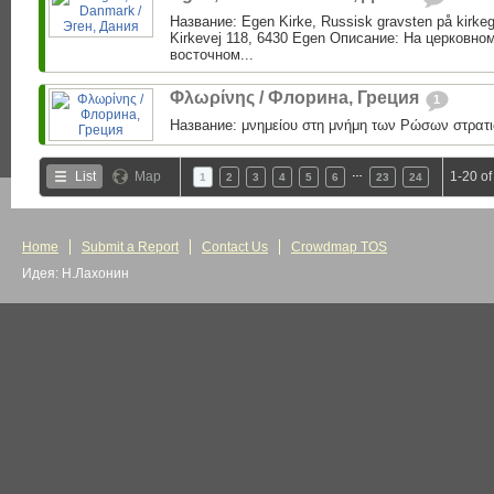
Название: Egen Kirke, Russisk gravsten på kirke
Kirkevej 118, 6430 Egen Описание: На церковно
восточном...
Φλωρίνης / Флорина, Греция
1
Название: μνημείου στη μνήμη των Ρώσων στρατι
…
List
Map
1-20 of
1
2
3
4
5
6
23
24
Home
Submit a Report
Contact Us
Crowdmap TOS
Идея: Н.Лахонин