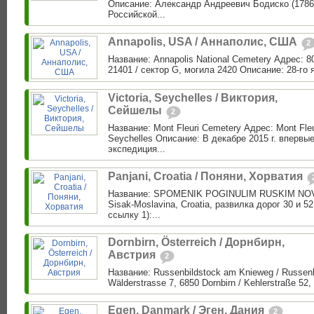
Описание: Александр Андреевич Бодиско (1786
Российской...
Annapolis, USA / Аннаполис, США
2
Название: Annapolis National Cemetery Адрес: 8
21401 / сектор G, могила 2420 Описание: 28-го я
Victoria, Seychelles / Виктория,
Сейшелы
2
Название: Mont Fleuri Cemetery Адрес: Mont Fleu
Seychelles Описание: В декабре 2015 г. впервые
экспедиция...
Panjani, Croatia / Поняни, Хорватия
Название: SPOMENIK POGINULIM RUSKIM NOVI
Sisak-Moslavina, Croatia, развилка дорог 30 и 5
ссылку 1):...
Dornbirn, Österreich / Дорнбирн,
Австрия
2
Название: Russenbildstock am Knieweg / Russen
Wälderstrasse 7, 6850 Dornbirn / Kehlerstraße 52, 
Egen, Danmark / Эген, Дания
2