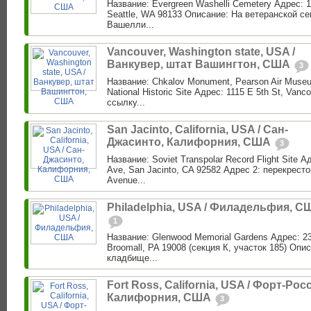
Название: Evergreen Washelli Cemetery Адрес: 1
Seattle, WA 98133 Описание: На ветеранской с
Вашелли...
Vancouver, Washington state, USA /
Ванкувер, штат Вашингтон, США
3
Название: Chkalov Monument, Pearson Air Museu
National Historic Site Адрес: 1115 E 5th St, Van
ссылку...
San Jacinto, California, USA / Сан-
Джасинто, Калифорния, США
3
Название: Soviet Transpolar Record Flight Site 
Ave, San Jacinto, CA 92582 Адрес 2: перекресто
Avenue...
Philadelphia, USA / Филадельфия, С
1
Название: Glenwood Memorial Gardens Адрес: 23
Broomall, PA 19008 (секция К, участок 185) Опис
кладбище...
Fort Ross, California, USA / Форт-Росс
Калифорния, США
3