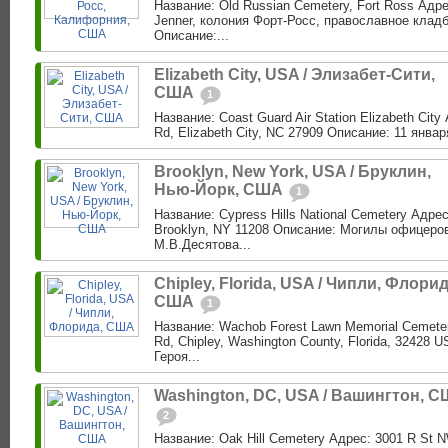
Название: Old Russian Cemetery, Fort Ross Адре
Jenner, колония Форт-Росс, православное клад
Описание:...
Elizabeth City, USA / Элизабет-Сити,
США
1
Название: Coast Guard Air Station Elizabeth City
Rd, Elizabeth City, NC 27909 Описание: 11 января 
Brooklyn, New York, USA / Бруклин,
Нью-Йорк, США
1
Название: Cypress Hills National Cemetery Адре
Brooklyn, NY 11208 Описание: Могилы офицеро
М.В.Десятова...
Chipley, Florida, USA / Чипли, Флорид
США
1
Название: Wachob Forest Lawn Memorial Cemeter
Rd, Chipley, Washington County, Florida, 32428
Героя...
Washington, DC, USA / Вашингтон, 
2
Название: Oak Hill Cemetery Адрес: 3001 R St 