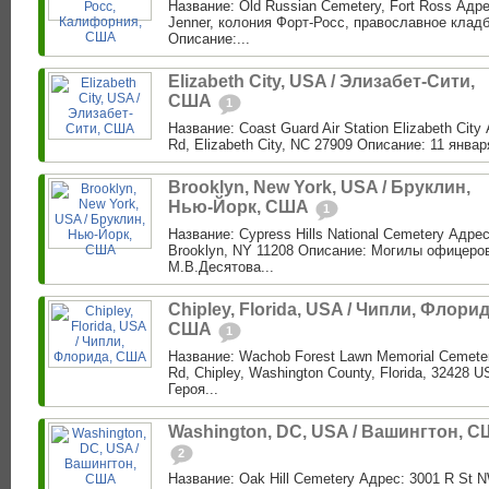
Название: Old Russian Cemetery, Fort Ross Адре
Jenner, колония Форт-Росс, православное клад
Описание:...
Elizabeth City, USA / Элизабет-Сити,
США
1
Название: Coast Guard Air Station Elizabeth City
Rd, Elizabeth City, NC 27909 Описание: 11 января 
Brooklyn, New York, USA / Бруклин,
Нью-Йорк, США
1
Название: Cypress Hills National Cemetery Адре
Brooklyn, NY 11208 Описание: Могилы офицеро
М.В.Десятова...
Chipley, Florida, USA / Чипли, Флорид
США
1
Название: Wachob Forest Lawn Memorial Cemeter
Rd, Chipley, Washington County, Florida, 32428
Героя...
Washington, DC, USA / Вашингтон, 
2
Название: Oak Hill Cemetery Адрес: 3001 R St 