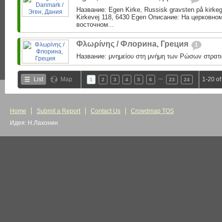
Название: Egen Kirke, Russisk gravsten på kirke
Kirkevej 118, 6430 Egen Описание: На церковно
восточном...
Φλωρίνης / Флорина, Греция
1
Название: μνημείου στη μνήμη των Ρώσων στρατι
…
List
Map
1-20 of
1
2
3
4
5
6
23
24
Home
Submit a Report
Contact Us
Crowdmap TOS
Идея: Н.Лахонин