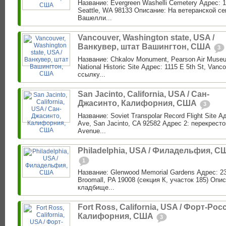
Название: Evergreen Washelli Cemetery Адрес: 1
Seattle, WA 98133 Описание: На ветеранской с
Вашелли...
Vancouver, Washington state, USA /
Ванкувер, штат Вашингтон, США
3
Название: Chkalov Monument, Pearson Air Museu
National Historic Site Адрес: 1115 E 5th St, Van
ссылку...
San Jacinto, California, USA / Сан-
Джасинто, Калифорния, США
3
Название: Soviet Transpolar Record Flight Site 
Ave, San Jacinto, CA 92582 Адрес 2: перекресто
Avenue...
Philadelphia, USA / Филадельфия, С
1
Название: Glenwood Memorial Gardens Адрес: 23
Broomall, PA 19008 (секция К, участок 185) Опис
кладбище...
Fort Ross, California, USA / Форт-Росс
Калифорния, США
3