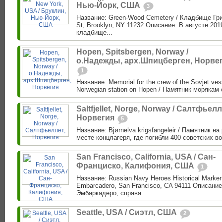
Нью-Йорк, США
3
Название: Green-Wood Cemetery / Кладбище Гри
St, Brooklyn, NY 11232 Описание: В августе 201
кладбище...
Hopen, Spitsbergen, Norway /
о.Надежды, арх.Шпицберген, Норве
1
Название: Memorial for the crew of the Sovjet vess
Norwegian station on Hopen / Памятник морякам 
Saltfjellet, Norge, Norway / Салтфьелл
Норвегия
5
Название: Bjørnelva krigsfangeleir / Памятник н
месте концлагеря, где погибли 400 советских в
San Francisco, California, USA / Сан-
Франциско, Калифония, США
1
Название: Russian Navy Heroes Historical Marke
Embarcadero, San Francisco, CA 94111 Описание
Эмбаркадеро, справа...
Seattle, USA / Сиэтл, США
2