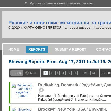
»
Русские и советские мемориалы за границей
Русские и советские мемориалы за гран
С 2020 г. КАРТА ОБНОВЛЯЕТСЯ на новом адресе - https://russi
HOME
REPORTS
SUBMIT A REPORT
CONTAC
Showing Reports From
Aug 17, 2011 to Jul 19, 
…
List
Map
1-20 of
1
2
3
4
5
6
23
24
Rudkøbing, Denmark / Рудкёбинг, Да
3
Названия: 1. Mindesten ved Påø (памятный каме
Kirkegård (кладбище) 3. Tranekær Kirkegård...
Brooklyn, New York, USA / Бруклин,