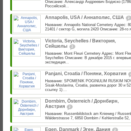
Описание: Александр Андреевич Бодиско (1786
Российской...
Annapolis, USA / Аннаполис, США
2
Название: Annapolis National Cemetery Адрес: 8
21401 / сектор G, могила 2420 Описание: 28-го я
Victoria, Seychelles / Виктория,
Сейшелы
2
Название: Mont Fleuri Cemetery Адрес: Mont Fleu
Seychelles Описание: В декабре 2015 г. впервые
экспедиция...
Panjani, Croatia / Поняни, Хорватия
Название: SPOMENIK POGINULIM RUSKIM NOVI
Sisak-Moslavina, Croatia, развилка дорог 30 и 5
ссылку 1):...
Dornbirn, Österreich / Дорнбирн,
Австрия
2
Название: Russenbildstock am Knieweg / Russen
Wälderstrasse 7, 6850 Dornbirn / Kehlerstraße 52, 
Egen, Danmark / Эген, Дания
2