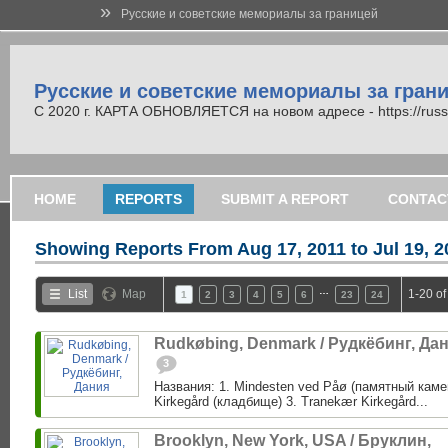
»
Русские и советские мемориалы за границей
Русские и советские мемориалы за гран
С 2020 г. КАРТА ОБНОВЛЯЕТСЯ на новом адресе - https://russi
HOME
REPORTS
SUBMIT A REPORT
CONTAC
Showing Reports From
Aug 17, 2011 to Jul 19, 
…
List
Map
1-20 of
1
2
3
4
5
6
23
24
Rudkøbing, Denmark / Рудкёбинг, Да
3
Названия: 1. Mindesten ved Påø (памятный каме
Kirkegård (кладбище) 3. Tranekær Kirkegård...
Brooklyn, New York, USA / Бруклин,