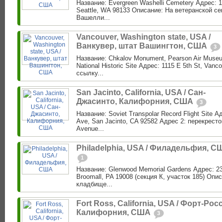
Название: Evergreen Washelli Cemetery Адрес: 1
Seattle, WA 98133 Описание: На ветеранской с
Вашелли...
Vancouver, Washington state, USA /
Ванкувер, штат Вашингтон, США
3
Название: Chkalov Monument, Pearson Air Museu
National Historic Site Адрес: 1115 E 5th St, Van
ссылку...
San Jacinto, California, USA / Сан-
Джасинто, Калифорния, США
3
Название: Soviet Transpolar Record Flight Site 
Ave, San Jacinto, CA 92582 Адрес 2: перекресто
Avenue...
Philadelphia, USA / Филадельфия, С
1
Название: Glenwood Memorial Gardens Адрес: 23
Broomall, PA 19008 (секция К, участок 185) Опис
кладбище...
Fort Ross, California, USA / Форт-Росс
Калифорния, США
3