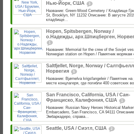
Нью-Йорк, США
3
Название: Green-Wood Cemetery / Кладбище Гри
St, Brooklyn, NY 11232 Описание: В августе 201
кладбище...
Hopen, Spitsbergen, Norway /
о.Надежды, арх.Шпицберген, Норве
1
Название: Memorial for the crew of the Sovjet vess
Norwegian station on Hopen / Памятник морякам 
Saltfjellet, Norge, Norway / Салтфьелл
Норвегия
5
Название: Bjørnelva krigsfangeleir / Памятник н
месте концлагеря, где погибли 400 советских в
San Francisco, California, USA / Сан-
Франциско, Калифония, США
1
Название: Russian Navy Heroes Historical Marke
Embarcadero, San Francisco, CA 94111 Описание
Эмбаркадеро, справа...
Seattle, USA / Сиэтл, США
2