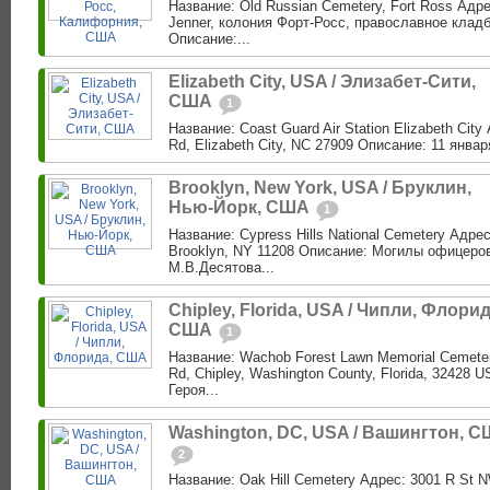
Название: Old Russian Cemetery, Fort Ross Адре
Jenner, колония Форт-Росс, православное клад
Описание:...
Elizabeth City, USA / Элизабет-Сити,
США
1
Название: Coast Guard Air Station Elizabeth City
Rd, Elizabeth City, NC 27909 Описание: 11 января 
Brooklyn, New York, USA / Бруклин,
Нью-Йорк, США
1
Название: Cypress Hills National Cemetery Адре
Brooklyn, NY 11208 Описание: Могилы офицеро
М.В.Десятова...
Chipley, Florida, USA / Чипли, Флорид
США
1
Название: Wachob Forest Lawn Memorial Cemeter
Rd, Chipley, Washington County, Florida, 32428
Героя...
Washington, DC, USA / Вашингтон, 
2
Название: Oak Hill Cemetery Адрес: 3001 R St 