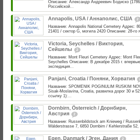
Описание: Александр Андреевич Бодиско (1786
Российской...
Annapolis, USA / Аннаполис, США
2
Название: Annapolis National Cemetery Адрес: 8
21401 / сектор G, могила 2420 Описание: 28-го я
Victoria, Seychelles / Виктория,
Сейшелы
2
Название: Mont Fleuri Cemetery Адрес: Mont Fleu
Seychelles Описание: В декабре 2015 г. впервые
экспедиция...
Panjani, Croatia / Поняни, Хорватия
Название: SPOMENIK POGINULIM RUSKIM NOVI
Sisak-Moslavina, Croatia, развилка дорог 30 и 5
ссылку 1):...
Dornbirn, Österreich / Дорнбирн,
Австрия
2
Название: Russenbildstock am Knieweg / Russen
Wälderstrasse 7, 6850 Dornbirn / Kehlerstraße 52, 
Egen, Danmark / Эген, Дания
2