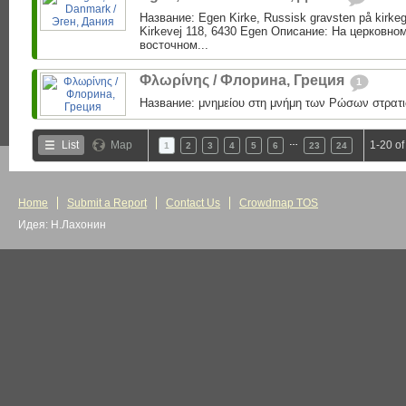
Название: Egen Kirke, Russisk gravsten på kirke
Kirkevej 118, 6430 Egen Описание: На церковно
восточном...
Φλωρίνης / Флорина, Греция
1
Название: μνημείου στη μνήμη των Ρώσων στρατι
…
List
Map
1-20 of
1
2
3
4
5
6
23
24
Home
Submit a Report
Contact Us
Crowdmap TOS
Идея: Н.Лахонин