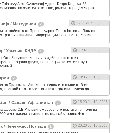
 Żołnierzy Armii Czerwonej Адрес: Droga Krajowa 22
Мемориал находится в Польше, рядом с городом Черск,
17:25 Aug 09, 2015
нија / Македония
2
ките гробишта во Прилеп Адрес: Пенка Котеска, Прилеп,
см. фото 2 Описание: Информация Посольства России
11:07 Jul 20, 2015
 / Хамхы́н, КНДР
1
т Освобождения Кореи и кладбище советских
рес: Heungnam-guyok, Hamhung Фото: см. ссылку 1
льный...
19:05 Jul 16, 2015
ария
2
л на Братската Могила на падналите воини от 8-ми
ия, Елецкий Полк, в Казанлъшката Долина – близо до...
15:23 Jul 12, 2015
stan / Саланг, Афганистан
2
 рядовому С.В.Мальцину у северного портала туннеля на
200 м до въезда в туннель по правой стороне Фото:...
20:20 Jul 10, 2015
ska / Пененжно, Польша
2