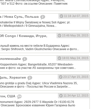
en. Iwana Czerniachowskiego Адрес: Pieniężno,
" 507 и 512 Фото: см.ссылки Описание: Памятник
11:18 Jul 07, 2015
ka / Нова Суль, Польша
2
haterów II Wojny Światowej w Nowej Soli Адрес: pl.
 i Wielkopolskich / 9 Gimnazjalna, Nowa...
 DR Congo / Команда, Итури,
15:46 May 28, 2015
льный камень на месте гибели В.Бударина Адрес:
: Sergio Shifrovich, Vadim Glushchenko Описание и фото...
18:01 May 24, 2015
 Клоппенхайм
1
 Kloppenheim Адрес: Bangertstraße, 65207 Wiesbaden-
ие и фото: на участке А5 захоронены три советских...
23:17 Apr 15, 2015
/ Даль, Хорватия
2
no groblje u gradu Dalj Адрес: Ulica Vladimira Nazora 35,
a Описание и фото - Посольство России в Загребе:...
11:34 Apr 12, 2015
стон, США
354
monument Адрес: 2929-2977 S Wayside Dr / 6100-6176
on Описание: Бронзовое изваяние Юрия Гагарина было