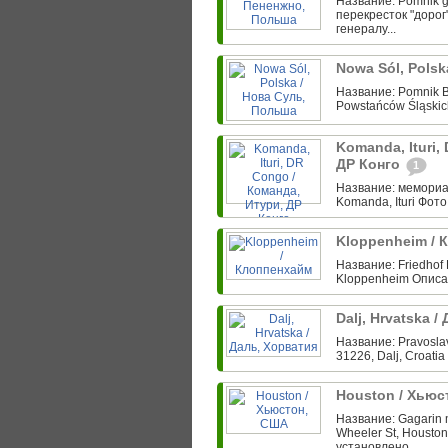
Название: Pomnik g
перекресток "дорог
генералу...
Nowa Sól, Pols
Название: Pomnik Bo
Powstańców Śląskich
Komanda, Ituri,
ДР Конго
1
Название: мемориа
Komanda, Ituri Фото
Kloppenheim /
Название: Friedhof
Kloppenheim Описан
Dalj, Hrvatska 
Название: Pravoslav
31226, Dalj, Croati
Houston / Хью
Название: Gagarin 
Wheeler St, Houst
установлено...