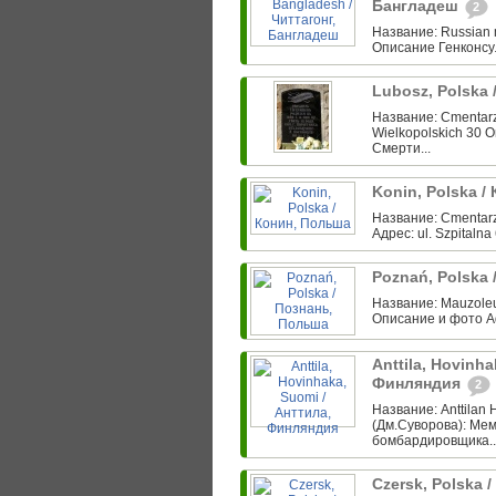
Бангладеш
2
Название: Russian m
Описание Генконсул
Lubosz, Polska
Название: Cmentarz
Wielkopolskich 30 
Смерти...
Konin, Polska 
Название: Cmentarz 
Адрес: ul. Szpitaln
Poznań, Polska
Название: Mauzoleum
Описание и фото A
Anttila, Hovinha
Финляндия
2
Название: Anttilan 
(Дм.Суворова): Мем
бомбардировщика..
Czersk, Polska 