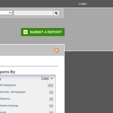
Login
SUBMIT A REPORT
eports By
Clear
y
All Categories
476
Миссии, экспедиции
42
Проекты
19
Нужна помощь
41
Были...
14