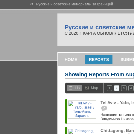
»
Русские и советские мемориалы за границей
Русские и советские м
С 2020 г. КАРТА ОБНОВЛЯЕТСЯ на но
HOME
REPORTS
SUBMI
Showing Reports From
Aug
List
Map
1
2
3
4
Tel Aviv - Yafo,
2
Название: могила 
Владимира Николаеви
Chittagong, Ban