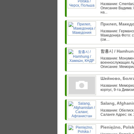
Название: Cmentarz
Описание Вадима: 
на...
Прилеп, Македо
Название: Германс
Македонија Фото: 
(см....
함흥시 / Hamhung
Название: Монумен
военнослужащих Ад
Описание: Мемориа
Шейново, Болг
Название: Мемориа
корпус, 9-та Дивиз
Salang, Afghani
Название: Обелиск
Саланге Адрес: ок. 
Pieniężno, Pol