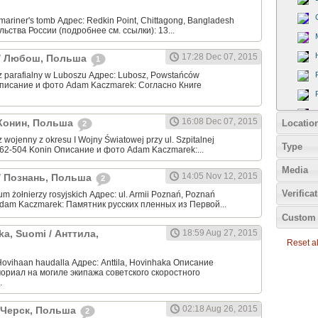
ariner's tomb Адрес: Redkin Point, Chittagong, Bangladesh
ьства России (подробнее см. ссылки): 13...
17:28 Dec 07, 2015
 / Любош, Польша
1
 parafialny w Luboszu Адрес: Lubosz, Powstańców
Описание и фото Adam Kaczmarek: Согласно Книге
16:08 Dec 07, 2015
/ Конин, Польша
Locatio
2
wojenny z okresu I Wojny Światowej przy ul. Szpitalnej
Type
a 62-504 Konin Описание и фото Adam Kaczmarek:...
Media
14:05 Nov 12, 2015
 / Познань, Польша
2
Verifica
 żołnierzy rosyjskich Адрес: ul. Armii Poznań, Poznań
dam Kaczmarek: Памятник русских пленных из Первой...
Custom 
ka, Suomi / Анттила,
18:59 Aug 27, 2015
Reset all
Hovihaan haudalla Адрес: Anttila, Hovinhaka Описание
ориал на могиле экипажа советского скоростного
.
02:18 Aug 26, 2015
/ Черск, Польша
2