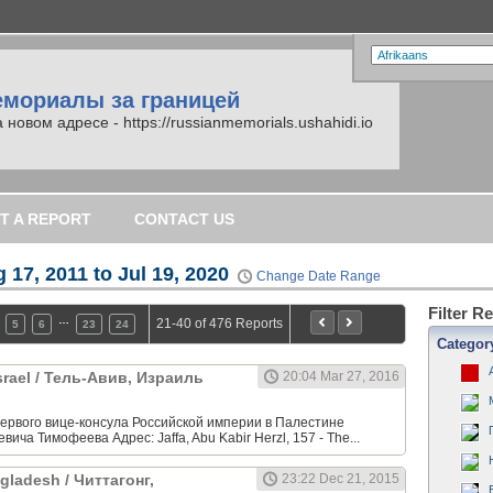
емориалы за границей
вом адресе - https://russianmemorials.ushahidi.io
T A REPORT
CONTACT US
 17, 2011 to Jul 19, 2020
Change Date Range
Filter R
…
21-40 of 476 Reports
5
6
23
24
Categor
 Israel / Тель-Авив, Израиль
20:04 Mar 27, 2016
первого вице-консула Российской империи в Палестине
ча Тимофеева Адрес: Jaffa, Abu Kabir Herzl, 157 - The...
gladesh / Читтагонг,
23:22 Dec 21, 2015