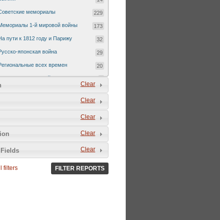
Советские мемориалы
229
Мемориалы 1-й мировой войны
173
На пути к 1812 году и Парижу
32
Русско-японская война
29
Региональные всех времен
20
Русско-турецкая война 1877-1878
7
Clear
n
Clear
Clear
Clear
tion
Clear
Fields
 filters
FILTER REPORTS