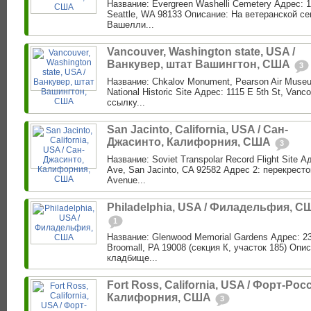
Название: Evergreen Washelli Cemetery Адрес: 1
Seattle, WA 98133 Описание: На ветеранской с
Вашелли...
Vancouver, Washington state, USA /
Ванкувер, штат Вашингтон, США
3
Название: Chkalov Monument, Pearson Air Museu
National Historic Site Адрес: 1115 E 5th St, Van
ссылку...
San Jacinto, California, USA / Сан-
Джасинто, Калифорния, США
3
Название: Soviet Transpolar Record Flight Site 
Ave, San Jacinto, CA 92582 Адрес 2: перекресто
Avenue...
Philadelphia, USA / Филадельфия, С
1
Название: Glenwood Memorial Gardens Адрес: 23
Broomall, PA 19008 (секция К, участок 185) Опис
кладбище...
Fort Ross, California, USA / Форт-Росс
Калифорния, США
3