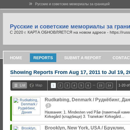
»
Русские и советские мемориалы за границей
Русские и советские мемориалы за гран
С 2020 г. КАРТА ОБНОВЛЯЕТСЯ на новом адресе - https://russi
HOME
REPORTS
SUBMIT A REPORT
CONTAC
Showing Reports From
Aug 17, 2011 to Jul 19, 
…
List
Map
1-20 of
1
2
3
4
5
6
23
24
Rudkøbing, Denmark / Рудкёбинг, Да
3
Названия: 1. Mindesten ved Påø (памятный каме
Kirkegård (кладбище) 3. Tranekær Kirkegård...
Brooklyn, New York, USA / Бруклин,