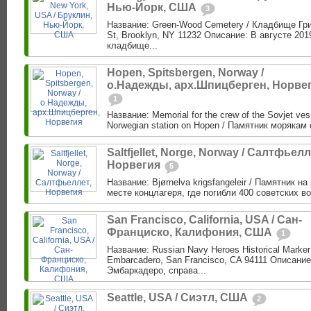
Нью-Йорк, США
3
Название: Green-Wood Cemetery / Кладбище Гри
St, Brooklyn, NY 11232 Описание: В августе 201
кладбище...
Hopen, Spitsbergen, Norway /
о.Надежды, арх.Шпицберген, Норве
1
Название: Memorial for the crew of the Sovjet vess
Norwegian station on Hopen / Памятник морякам 
Saltfjellet, Norge, Norway / Салтфьелл
Норвегия
5
Название: Bjørnelva krigsfangeleir / Памятник н
месте концлагеря, где погибли 400 советских в
San Francisco, California, USA / Сан-
Франциско, Калифония, США
1
Название: Russian Navy Heroes Historical Marke
Embarcadero, San Francisco, CA 94111 Описание
Эмбаркадеро, справа...
Seattle, USA / Сиэтл, США
2