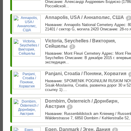
Описание: Александр Андреевич Бодиско (1786
Российской...
Annapolis, USA / Аннаполис, США
2
Название: Annapolis National Cemetery Адрес: 8
21401 / сектор G, могила 2420 Описание: 28-го я
Victoria, Seychelles / Виктория,
Сейшелы
2
Название: Mont Fleuri Cemetery Адрес: Mont Fleu
Seychelles Описание: В декабре 2015 г. впервые
экспедиция...
Panjani, Croatia / Поняни, Хорватия
Название: SPOMENIK POGINULIM RUSKIM NOVI
Sisak-Moslavina, Croatia, развилка дорог 30 и 5
ссылку 1):...
Dornbirn, Österreich / Дорнбирн,
Австрия
2
Название: Russenbildstock am Knieweg / Russen
Wälderstrasse 7, 6850 Dornbirn / Kehlerstraße 52, 
Egen, Danmark / Эген, Дания
2