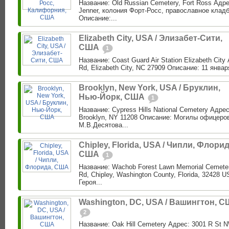
Название: Old Russian Cemetery, Fort Ross Адре
Jenner, колония Форт-Росс, православное клад
Описание:...
Elizabeth City, USA / Элизабет-Сити,
США
1
Название: Coast Guard Air Station Elizabeth City
Rd, Elizabeth City, NC 27909 Описание: 11 января 
Brooklyn, New York, USA / Бруклин,
Нью-Йорк, США
1
Название: Cypress Hills National Cemetery Адре
Brooklyn, NY 11208 Описание: Могилы офицеро
М.В.Десятова...
Chipley, Florida, USA / Чипли, Флорид
США
1
Название: Wachob Forest Lawn Memorial Cemeter
Rd, Chipley, Washington County, Florida, 32428
Героя...
Washington, DC, USA / Вашингтон, 
2
Название: Oak Hill Cemetery Адрес: 3001 R St 