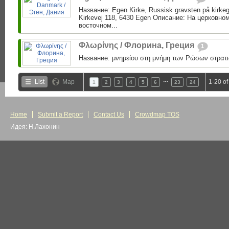
Название: Egen Kirke, Russisk gravsten på kirke
Kirkevej 118, 6430 Egen Описание: На церковно
восточном...
Φλωρίνης / Флорина, Греция
1
Название: μνημείου στη μνήμη των Ρώσων στρατι
…
List
Map
1-20 of
1
2
3
4
5
6
23
24
Home
Submit a Report
Contact Us
Crowdmap TOS
Идея: Н.Лахонин