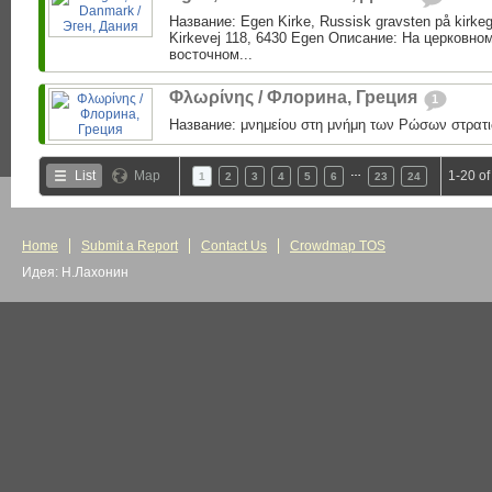
Название: Egen Kirke, Russisk gravsten på kirke
Kirkevej 118, 6430 Egen Описание: На церковно
восточном...
Φλωρίνης / Флорина, Греция
1
Название: μνημείου στη μνήμη των Ρώσων στρατι
…
List
Map
1-20 of
1
2
3
4
5
6
23
24
Home
Submit a Report
Contact Us
Crowdmap TOS
Идея: Н.Лахонин