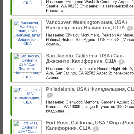
Название: Evergreen Washelli Cemetery Адрес: 1
Seattle, WA 98133 Описание: На ветеранской с
Вашелли...
Vancouver, Washington state, USA /
Ванкувер, штат Вашингтон, США
3
Название: Chkalov Monument, Pearson Air Museu
National Historic Site Адрес: 1115 E 5th St, Van
ссылку...
San Jacinto, California, USA / Сан-
Джасинто, Калифорния, США
3
Название: Soviet Transpolar Record Flight Site 
Ave, San Jacinto, CA 92582 Адрес 2: перекресто
Avenue...
Philadelphia, USA / Филадельфия, С
1
Название: Glenwood Memorial Gardens Адрес: 23
Broomall, PA 19008 (секция К, участок 185) Опис
кладбище...
Fort Ross, California, USA / Форт-Росс
Калифорния, США
3