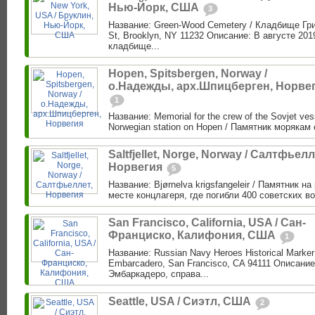
Нью-Йорк, США
3
Название: Green-Wood Cemetery / Кладбище Гри
St, Brooklyn, NY 11232 Описание: В августе 201
кладбище...
Hopen, Spitsbergen, Norway /
о.Надежды, арх.Шпицберген, Норве
1
Название: Memorial for the crew of the Sovjet vess
Norwegian station on Hopen / Памятник морякам 
Saltfjellet, Norge, Norway / Салтфьелл
Норвегия
5
Название: Bjørnelva krigsfangeleir / Памятник н
месте концлагеря, где погибли 400 советских в
San Francisco, California, USA / Сан-
Франциско, Калифония, США
1
Название: Russian Navy Heroes Historical Marke
Embarcadero, San Francisco, CA 94111 Описание
Эмбаркадеро, справа...
Seattle, USA / Сиэтл, США
2