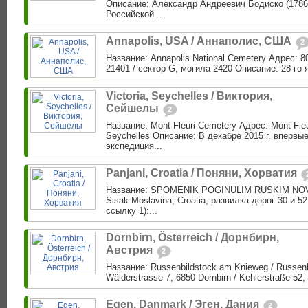
Описание: Александр Андреевич Бодиско (1786
Российской...
Annapolis, USA / Аннаполис, США
2
Название: Annapolis National Cemetery Адрес: 8
21401 / сектор G, могила 2420 Описание: 28-го я
Victoria, Seychelles / Виктория,
Сейшелы
2
Название: Mont Fleuri Cemetery Адрес: Mont Fleu
Seychelles Описание: В декабре 2015 г. впервые
экспедиция...
Panjani, Croatia / Поняни, Хорватия
Название: SPOMENIK POGINULIM RUSKIM NOVI
Sisak-Moslavina, Croatia, развилка дорог 30 и 5
ссылку 1):...
Dornbirn, Österreich / Дорнбирн,
Австрия
2
Название: Russenbildstock am Knieweg / Russen
Wälderstrasse 7, 6850 Dornbirn / Kehlerstraße 52, 
Egen, Danmark / Эген, Дания
2