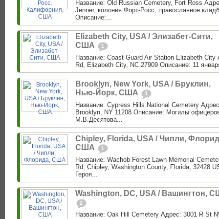
Название: Old Russian Cemetery, Fort Ross Адре
Jenner, колония Форт-Росс, православное клад
Описание:...
Elizabeth City, USA / Элизабет-Сити,
США
1
Название: Coast Guard Air Station Elizabeth City
Rd, Elizabeth City, NC 27909 Описание: 11 января 
Brooklyn, New York, USA / Бруклин,
Нью-Йорк, США
1
Название: Cypress Hills National Cemetery Адре
Brooklyn, NY 11208 Описание: Могилы офицеро
М.В.Десятова...
Chipley, Florida, USA / Чипли, Флорид
США
1
Название: Wachob Forest Lawn Memorial Cemeter
Rd, Chipley, Washington County, Florida, 32428
Героя...
Washington, DC, USA / Вашингтон, 
2
Название: Oak Hill Cemetery Адрес: 3001 R St 