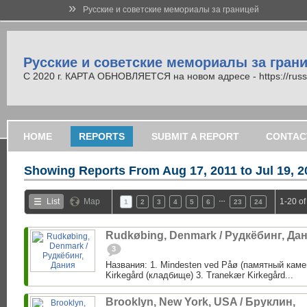
»
Русские и советские мемориалы за границей
Русские и советские мемориалы за гран
С 2020 г. КАРТА ОБНОВЛЯЕТСЯ на новом адресе - https://russi
HOME
REPORTS
SUBMIT A REPORT
CONTAC
Showing Reports From
Aug 17, 2011 to Jul 19, 
…
List
Map
1-20 of
1
2
3
4
5
6
23
24
Rudkøbing, Denmark / Рудкёбинг, Да
3
Названия: 1. Mindesten ved Påø (памятный каме
Kirkegård (кладбище) 3. Tranekær Kirkegård...
Brooklyn, New York, USA / Бруклин,