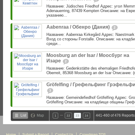
Название: Jüdisches Friedhof Адрес: угол Memm
Adenauerring, 87439 Kempten Описание: на Евр
указанию...
Aabenraa / Обенро (Дания)
2
Название: Aabenraa Kirkegård Адрес: Naestmark
Вход со стороны Forstalle. Описание: на клад
среди...
Moosburg an der Isar / Моосбург на
Изаре
2
Название: Gedenkstätte des ehemaligen Friedhofe
Oberreit, 85368 Moosburg an der Isar Описание: (
Gröfelfing / Грефельфинг Грэфельф
3
Название: Gemeindefiedhof Gröfelfing Адрес: Gro
Gröfelfing Описание: на кладбище общины Греф
…
List
Map
441-460 of 476 Reports
1
22
23
24
Home
Submit a Report
Contact Us
Crowdmap TOS