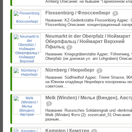
Amberg Описание: на бывшем "Гарнизонном кла
Flossenbürg / Флоссенбюрг
0
Название: KZ-Gedenkstätte Flossenbürg Адрес: G
Flossenbürg Описание: концентрационный лагерь
Neumarkt in der Oberpfalz / Ноймаркт
Оберпфальц / Ноймаркт Верхний
Пфальц
2
Название: Kriegsgräberstätte Адрес: Föhrenweg, 
Oberpfalz (не доезжая ул. am Lohgraben) Описа
Nürnberg / Нюрнберг
2
Название: Südfriedhof Адрес: Trierer Strasse, 9
на Южном кладбище Нюрнберга похоронены око
советских...
Melk (Winden) / Мельк (Винден), Авс
3
Название: Russisches Soldatengrab und -denkmal
Melk (Winden) Фото (2): sozercatel_51 Описание:
разным...
Kempten / Кемптен
1