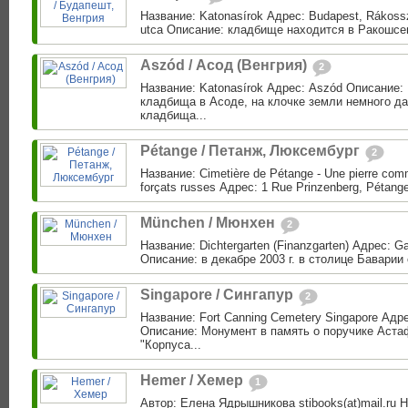
Название: Katonasírok Адрес: Budapest, Rákossz
utca Описание: кладбище находится в Ракошсен
Aszód / Асод (Венгрия)
2
Название: Katonasírok Адрес: Aszód Описание:
кладбища в Асоде, на клочке земли немного д
кладбища...
Pétange / Петанж, Люксембург
2
Название: Cimetière de Pétange - Une pierre com
forçats russes Адрес: 1 Rue Prinzenberg, Pétange,
München / Mюнхен
2
Название: Dichtergarten (Finanzgarten) Адрес: G
Описание: в декабре 2003 г. в столице Баварии
Singapore / Сингапур
2
Название: Fort Canning Cemetery Singapore Адре
Описание: Монумент в память о поручике Аста
"Корпуса...
Hemer / Хемер
1
Автор: Елена Ядрышникова stibooks(at)mail.ru Н