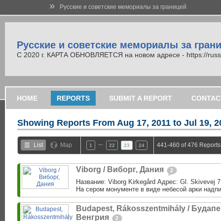
»
Русские и советские мемориалы за границей
Русские и советские мемориалы за гран
С 2020 г. КАРТА ОБНОВЛЯЕТСЯ на новом адресе - https://russi
HOME
REPORTS
SUBMIT A REPORT
CONTAC
Showing Reports From
Aug 17, 2011 to Jul 19, 
…
List
Map
441-460 of 476 Reports
1
22
23
24
Viborg / Виборг, Дания
2
Название: Viborg Kirkegård Адрес: Gl. Skivevej 
На сером монументе в виде небесой арки надпи
Budapest, Rákosszentmihály / Будапе
Венгрия
2