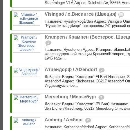
Stammlager VI A Адрес: Dulohstraße, 58675 Hem
Visingsö / о.Висингсё (Швеция)
356
Название: Rysskyrkogården Адрес: Visingsö Оп
"Русском кладбище" похоронены 241 русский во
Krampen / Крампен (Вестерос, Швец
1
Название: Rysstenen Адрес: Krampen, Skinnskat
железнодорожной станции Крампен/Krampen, где
1945 годы...
Атцендорф / Atzendorf
2
Добавил: Вадим "Холостяк" El Bart Название: Saa
Atzendorf Адрес: Kirchgasse, 06217 Atzendorf О
Индивидуальное...
Merseburg / Мерзебург
2
Добавил: Вадим "Холостяк" (El Bart) Название: E
den Eichen/Kirschweg, 06217 Merseburg Описани
Amberg / Амберг
2
Название: Katharinenfriedhof Адрес: Katharinenfr