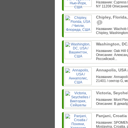
Название: Cypress H
NY 11208 Описание
Chipley, Florid
1
Название: Wachob F
Chipley, Washington
Washington, DC
Название: Oak Hill
Описание: Алексан
Российской...
Annapolis, USA
Название: Annapolis
21401 / сектор G, м
Victoria, Seych
Название: Mont Fleu
Описание: В декабр
Panjani, Croati
Название: SPOMENI
Moslavina, Croatia, 