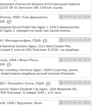
Monument, Pearson Air Museum at Fort Vancouver National
 1115 E 5th St, Vancouver, WA, USA (см. ссылку...
ifornia, USA / Сан-Джасинто,
05:09 Jun 10, 2018
США
3
anspolar Record Flight Site Адрес 1: 2450 Cottonwood Ave,
82 Адрес 2: перекресток South San Jacinto Avenue...
01:41 Jun 10, 2018
USA / Филадельфия, США
1
 Memorial Gardens Адрес: 2321 West Chester Pike,
(секция К, участок 185) Описание: В 2018 г. на кладбище...
ornia, USA / Форт-Росс,
22:33 Jun 09, 2018
США
3
an Cemetery, Fort Ross Адрес: 19005 Coast Hwy, Jenner,
 православное кладбище русской колонии Описание:...
05:58 Jun 09, 2018
 USA / Элизабет-Сити, США
1
rd Air Station Elizabeth City Адрес: 1664 Weeksville Rd,
7909 Описание: 11 января 1945 г., в 22 часа...
ork, USA / Бруклин, Нью-
06:29 Jun 05, 2018