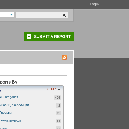
Login
SUBMIT A REPORT
eports By
Clear
y
All Categories
476
Миссии, экспедиции
42
Проекты
19
Нужна помощь
41
Были...
14