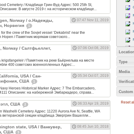
od Cemetery / Кладбище Грин-Вуд Адрес: 500 25th St,
Описание: В августе 2019 г. на историческом кладбище...
gen, Norway / о.Надежды,
07:47 Nov 11, 2019
н, Норвегия
1
or the crew of the Sovjet vessel ‘Dekabrist’ near the
n Hopen / Памятник морякам советского...
ge, Norway / Салтфьеллет,
07:06 Oct 08, 2019
Locatio
 krigsfangeleir / Памятник на реке Бьёрнельва на месте
Type
гибли 400 советских военнопленных Адрес:...
Media
alifornia, USA / Сан-
05:34 Oct 07, 2019
лифония, США
Verifica
1
Navy Heroes Historical Marker Адрес: 7 The Embarcadero,
Custom 
94111 Описание: на набережной Эмбаркадеро, справа...
Reset all
06:33 Apr 19, 2019
Сиэтл, США
2
 Washelli Cemetery Адрес: 11220 Aurora Ave N, Seattle, WA
а ветеранской секции кладбища Эвергрин Вашелли...
ington state, USA / Ванкувер,
08:45 Jun 10, 2018
н, США
3