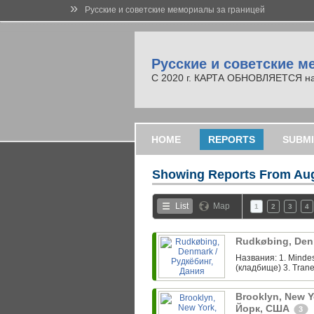
»
Русские и советские мемориалы за границей
Русские и советские м
С 2020 г. КАРТА ОБНОВЛЯЕТСЯ на но
HOME
REPORTS
SUBMI
Showing Reports From
Aug
List
Map
1
2
3
4
Rudkøbing, Den
Названия: 1. Minde
(кладбище) 3. Trane
Brooklyn, New Y
Йорк, США
3