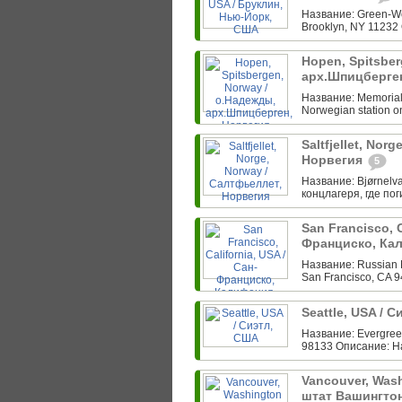
Название: Green-Wo
Brooklyn, NY 11232 
Hopen, Spitsber
арх.Шпицберге
Название: Memorial f
Norwegian station o
Saltfjellet, Nor
Норвегия
5
Название: Bjørnelva
концлагеря, где по
San Francisco, C
Франциско, Ка
Название: Russian 
San Francisco, CA 
Seattle, USA / 
Название: Evergreen
98133 Описание: Н
Vancouver, Wash
штат Вашингто