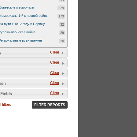
Советские мемориалы
229
Мемориалы 1-й мировой войны
173
На пути к 1812 году и Парижу
32
Русско-японская война
29
Региональные всех времен
20
Русско-турецкая война 1877-1878
7
Clear
n
Clear
Clear
Clear
tion
Clear
Fields
 filters
FILTER REPORTS