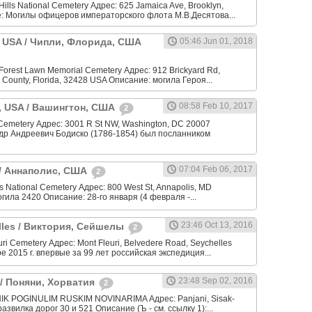
ills National Cemetery Адрес: 625 Jamaica Ave, Brooklyn,
: Могилы офицеров императорского флота М.В.Десятова...
a, USA / Чипли, Флорида, США
05:46 Jun 01, 2018
orest Lawn Memorial Cemetery Адрес: 912 Brickyard Rd,
 County, Florida, 32428 USA Описание: могила Героя...
08:58 Feb 10, 2017
, USA / Вашингтон, США
2
 Cemetery Адрес: 3001 R St NW, Washington, DC 20007
др Андреевич Бодиско (1786-1854) был посланником
07:04 Feb 06, 2017
 / Аннаполис, США
2
 National Cemetery Адрес: 800 West St, Annapolis, MD
огила 2420 Описание: 28-го января (4 февраля -...
23:46 Oct 13, 2016
elles / Виктория, Сейшелы
2
ri Cemetery Адрес: Mont Fleuri, Belvedere Road, Seychelles
е 2015 г. впервые за 99 лет российская экспедиция...
23:48 Sep 02, 2016
a / Поняни, Хорватия
2
K POGINULIM RUSKIM NOVINARIMA Адрес: Panjani, Sisak-
развилка дорог 30 и 521 Описание (Ъ - см. ссылку 1):...