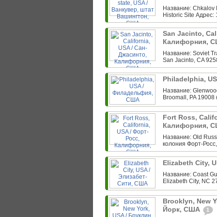
Название: Chkalov 
Historic Site Адрес:
San Jacinto, Cal
Калифорния, 
Название: Soviet Tr
San Jacinto, CA 925
Philadelphia, 
Название: Glenwood
Broomall, PA 19008 
Fort Ross, Calif
Калифорния, 
Название: Old Russi
колония Форт-Росс,
Elizabeth City,
Название: Coast Gua
Elizabeth City, NC 2
Brooklyn, New Y
Йорк, США
1