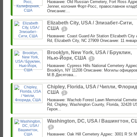
Название: Old Russian Cemetery, Fort Ross Адре
Jenner, колония Форт-Росс, православное клад
Описание:...
Elizabeth City, USA / Элизабет-Сити,
США
1
Название: Coast Guard Air Station Elizabeth City
Rd, Elizabeth City, NC 27909 Описание: 11 января 
Brooklyn, New York, USA / Бруклин,
Нью-Йорк, США
1
Название: Cypress Hills National Cemetery Адре
Brooklyn, NY 11208 Описание: Могилы офицеро
М.В.Десятова...
Chipley, Florida, USA / Чипли, Флорид
США
1
Название: Wachob Forest Lawn Memorial Cemeter
Rd, Chipley, Washington County, Florida, 32428
Героя...
Washington, DC, USA / Вашингтон, 
2
Название: Oak Hill Cemetery Адрес: 3001 R St 