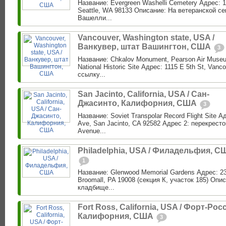
Название: Evergreen Washelli Cemetery Адрес: 1
Seattle, WA 98133 Описание: На ветеранской с
Вашелли...
Vancouver, Washington state, USA /
Ванкувер, штат Вашингтон, США
3
Название: Chkalov Monument, Pearson Air Museu
National Historic Site Адрес: 1115 E 5th St, Van
ссылку...
San Jacinto, California, USA / Сан-
Джасинто, Калифорния, США
3
Название: Soviet Transpolar Record Flight Site 
Ave, San Jacinto, CA 92582 Адрес 2: перекресто
Avenue...
Philadelphia, USA / Филадельфия, С
1
Название: Glenwood Memorial Gardens Адрес: 23
Broomall, PA 19008 (секция К, участок 185) Опис
кладбище...
Fort Ross, California, USA / Форт-Росс
Калифорния, США
3