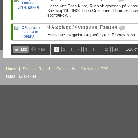
Название: Egen Kirke, Russisk gravsten på kirke
Kirkevej 118, 6430 Egen Описание: На церковно
восточном...
Φλωρίνης / Флорина, Греция
1
Название: μνημείου στη μνήμη των Ρώσων στρατι
…
List
Map
1-20 of
1
2
3
4
5
6
23
24
Home
Submit a Report
Contact Us
Crowdmap TOS
Идея: Н.Лахонин