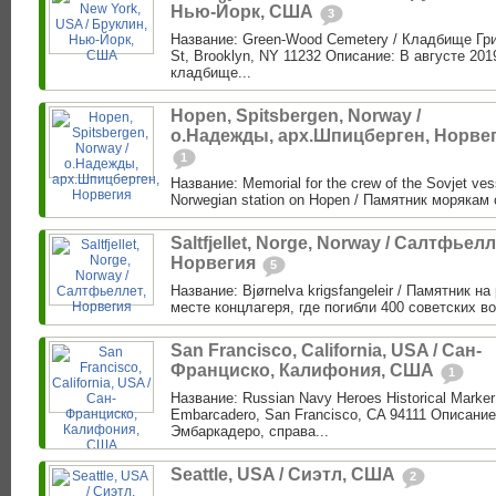
Нью-Йорк, США
3
Название: Green-Wood Cemetery / Кладбище Гри
St, Brooklyn, NY 11232 Описание: В августе 201
кладбище...
Hopen, Spitsbergen, Norway /
о.Надежды, арх.Шпицберген, Норве
1
Название: Memorial for the crew of the Sovjet vess
Norwegian station on Hopen / Памятник морякам 
Saltfjellet, Norge, Norway / Салтфьелл
Норвегия
5
Название: Bjørnelva krigsfangeleir / Памятник н
месте концлагеря, где погибли 400 советских в
San Francisco, California, USA / Сан-
Франциско, Калифония, США
1
Название: Russian Navy Heroes Historical Marke
Embarcadero, San Francisco, CA 94111 Описание
Эмбаркадеро, справа...
Seattle, USA / Сиэтл, США
2