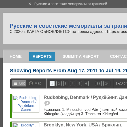
»
Русские и советские мемориалы за границей
Русские и советские мемориалы за гран
С 2020 г. КАРТА ОБНОВЛЯЕТСЯ на новом адресе - https://russi
HOME
REPORTS
SUBMIT A REPORT
CONTAC
Showing Reports From
Aug 17, 2011 to Jul 19, 
…
List
Map
1-20 of
1
2
3
4
5
6
23
24
Rudkøbing, Denmark / Рудкёбинг, Да
3
Названия: 1. Mindesten ved Påø (памятный каме
Kirkegård (кладбище) 3. Tranekær Kirkegård...
Brooklyn, New York, USA / Бруклин,