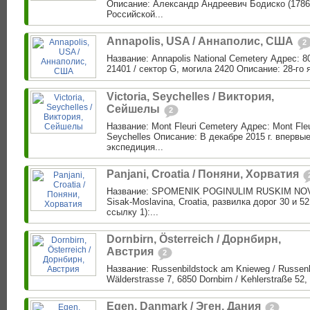
Описание: Александр Андреевич Бодиско (1786
Российской...
Annapolis, USA / Аннаполис, США
2
Название: Annapolis National Cemetery Адрес: 8
21401 / сектор G, могила 2420 Описание: 28-го я
Victoria, Seychelles / Виктория,
Сейшелы
2
Название: Mont Fleuri Cemetery Адрес: Mont Fleu
Seychelles Описание: В декабре 2015 г. впервые
экспедиция...
Panjani, Croatia / Поняни, Хорватия
Название: SPOMENIK POGINULIM RUSKIM NOVI
Sisak-Moslavina, Croatia, развилка дорог 30 и 5
ссылку 1):...
Dornbirn, Österreich / Дорнбирн,
Австрия
2
Название: Russenbildstock am Knieweg / Russen
Wälderstrasse 7, 6850 Dornbirn / Kehlerstraße 52, 
Egen, Danmark / Эген, Дания
2