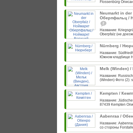
Flossenbürg Описан
Neumarkt in der
Оберпфальц / 
2
Название: Kriegsgrä
Oberpfalz (не доез
Nürnberg / Нюр
Название: Südfriedh
Южном кладбище Ню
Melk (Winden) 
Название: Russisch
(Winden) Фото (2): 
Kempten / Кемп
Название: Jüdische
87439 Kempten Опи
Aabenraa / Обе
Название: Aabenraa
со стороны Forstal