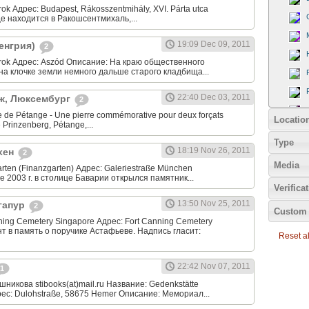
ok Адрес: Budapest, Rákosszentmihály, XVI. Párta utca
 находится в Ракошсентмихаль,...
19:09 Dec 09, 2011
Венгрия)
2
rok Адрес: Aszód Описание: На краю общественного
на клочке земли немного дальше старого кладбища...
22:40 Dec 03, 2011
нж, Люксембург
2
 de Pétange - Une pierre commémorative pour deux forçats
Locatio
 Prinzenberg, Pétange,...
Type
18:19 Nov 26, 2011
хен
2
Media
rten (Finanzgarten) Адрес: Galeriestraße München
е 2003 г. в столице Баварии открылся памятник...
Verifica
13:50 Nov 25, 2011
нгапур
2
Custom 
ning Cemetery Singapore Адрес: Fort Canning Cemetery
 в память о поручике Астафьеве. Надпись гласит:
Reset all
22:42 Nov 07, 2011
1
никова stibooks(at)mail.ru Название: Gedenkstätte
рес: Dulohstraße, 58675 Hemer Описание: Мемориал...