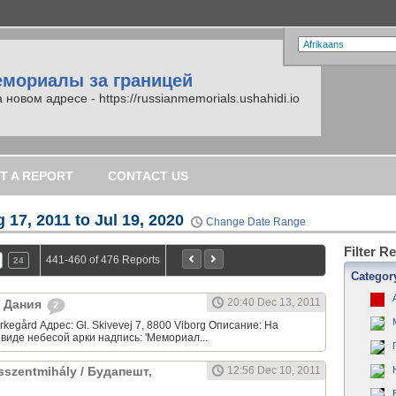
емориалы за границей
вом адресе - https://russianmemorials.ushahidi.io
T A REPORT
CONTACT US
 17, 2011 to Jul 19, 2020
Change Date Range
Filter R
441-460 of 476 Reports
24
Categor
20:40 Dec 13, 2011
, Дания
2
rkegård Адрес: Gl. Skivevej 7, 8800 Viborg Описание: На
виде небесой арки надпись: 'Мемориал...
sszentmihály / Будапешт,
12:56 Dec 10, 2011