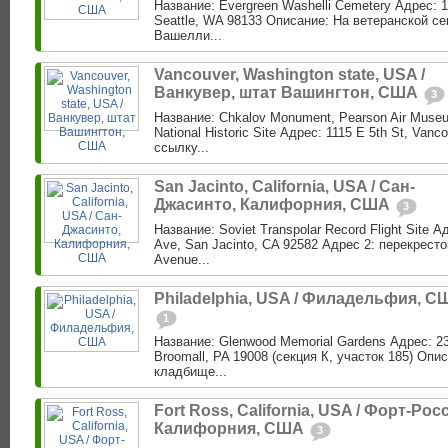
Название: Evergreen Washelli Cemetery Адрес: 1
Seattle, WA 98133 Описание: На ветеранской с
Вашелли...
Vancouver, Washington state, USA /
Ванкувер, штат Вашингтон, США
3
Название: Chkalov Monument, Pearson Air Museu
National Historic Site Адрес: 1115 E 5th St, Van
ссылку...
San Jacinto, California, USA / Сан-
Джасинто, Калифорния, США
3
Название: Soviet Transpolar Record Flight Site 
Ave, San Jacinto, CA 92582 Адрес 2: перекресто
Avenue...
Philadelphia, USA / Филадельфия, С
1
Название: Glenwood Memorial Gardens Адрес: 23
Broomall, PA 19008 (секция К, участок 185) Опис
кладбище...
Fort Ross, California, USA / Форт-Росс
Калифорния, США
3