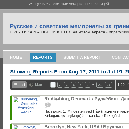
»
Русские и советские мемориалы за границей
Русские и советские мемориалы за гран
С 2020 г. КАРТА ОБНОВЛЯЕТСЯ на новом адресе - https://russi
HOME
REPORTS
SUBMIT A REPORT
CONTAC
Showing Reports From
Aug 17, 2011 to Jul 19, 
…
List
Map
1-20 of
1
2
3
4
5
6
23
24
Rudkøbing, Denmark / Рудкёбинг, Да
3
Названия: 1. Mindesten ved Påø (памятный каме
Kirkegård (кладбище) 3. Tranekær Kirkegård...
Brooklyn, New York, USA / Бруклин,