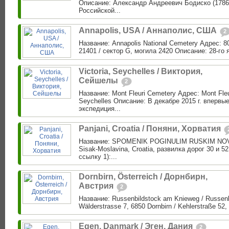
Описание: Александр Андреевич Бодиско (1786
Российской...
Annapolis, USA / Аннаполис, США
2
Название: Annapolis National Cemetery Адрес: 8
21401 / сектор G, могила 2420 Описание: 28-го я
Victoria, Seychelles / Виктория,
Сейшелы
2
Название: Mont Fleuri Cemetery Адрес: Mont Fleu
Seychelles Описание: В декабре 2015 г. впервые
экспедиция...
Panjani, Croatia / Поняни, Хорватия
Название: SPOMENIK POGINULIM RUSKIM NOVI
Sisak-Moslavina, Croatia, развилка дорог 30 и 5
ссылку 1):...
Dornbirn, Österreich / Дорнбирн,
Австрия
2
Название: Russenbildstock am Knieweg / Russen
Wälderstrasse 7, 6850 Dornbirn / Kehlerstraße 52, 
Egen, Danmark / Эген, Дания
2