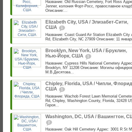
Название: Old Russian Cemetery, Fort Ross Адре
Jenner, колония Форт-Росс, православное клад
Описание:...
Elizabeth City, USA / Элизабет-Сити,
США
1
Название: Coast Guard Air Station Elizabeth City
Rd, Elizabeth City, NC 27909 Описание: 11 января 
Brooklyn, New York, USA / Бруклин,
Нью-Йорк, США
1
Название: Cypress Hills National Cemetery Адре
Brooklyn, NY 11208 Описание: Могилы офицеро
М.В.Десятова...
Chipley, Florida, USA / Чипли, Флорид
США
1
Название: Wachob Forest Lawn Memorial Cemeter
Rd, Chipley, Washington County, Florida, 32428
Героя...
Washington, DC, USA / Вашингтон, 
2
Название: Oak Hill Cemetery Адрес: 3001 R St 