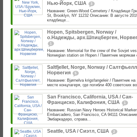
Нью-Йорк, США
3
Название: Green-Wood Cemetery / Кладбище Гри
St, Brooklyn, NY 11232 Описание: В августе 201
кладбище...
Hopen, Spitsbergen, Norway /
о.Надежды, арх.Шпицберген, Норве
1
Название: Memorial for the crew of the Sovjet vess
Norwegian station on Hopen / Памятник морякам 
Saltfjellet, Norge, Norway / Салтфьелл
Норвегия
5
Название: Bjørnelva krigsfangeleir / Памятник н
месте концлагеря, где погибли 400 советских в
San Francisco, California, USA / Сан-
Франциско, Калифония, США
1
Название: Russian Navy Heroes Historical Marke
Embarcadero, San Francisco, CA 94111 Описание
Эмбаркадеро, справа...
Seattle, USA / Сиэтл, США
2