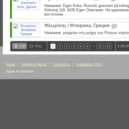
Название: Egen Kirke, Russisk gravsten på kirke
Kirkevej 118, 6430 Egen Описание: На церковно
восточном...
Φλωρίνης / Флорина, Греция
1
Название: μνημείου στη μνήμη των Ρώσων στρατι
…
List
Map
1-20 of
1
2
3
4
5
6
23
24
Home
Submit a Report
Contact Us
Crowdmap TOS
Идея: Н.Лахонин