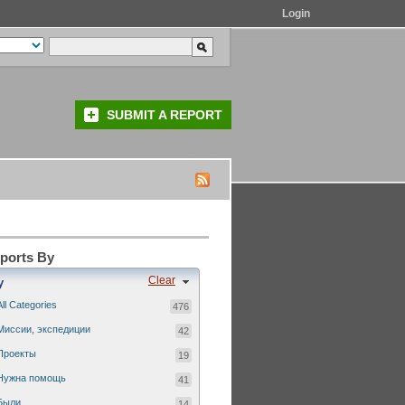
Login
SUBMIT A REPORT
eports By
Clear
y
All Categories
476
Миссии, экспедиции
42
Проекты
19
Нужна помощь
41
Были...
14