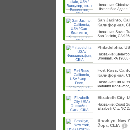
Название: Chkalov 
Historic Site Адрес:
San Jacinto, Cal
Калифорния, 
Название: Soviet Tr
San Jacinto, CA 925
Philadelphia, 
Название: Glenwood
Broomall, PA 19008 
Fort Ross, Calif
Калифорния, 
Название: Old Russi
колония Форт-Росс,
Elizabeth City,
Название: Coast Gua
Elizabeth City, NC 2
Brooklyn, New Y
Йорк, США
1