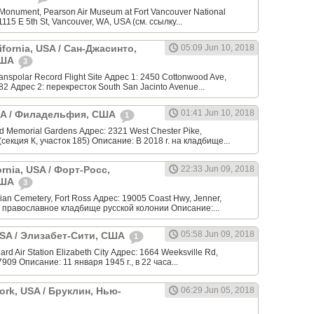
Monument, Pearson Air Museum at Fort Vancouver National
 1115 E 5th St, Vancouver, WA, USA (см. ссылку...
ifornia, USA / Сан-Джасинто,
05:09 Jun 10, 2018
США
3
anspolar Record Flight Site Адрес 1: 2450 Cottonwood Ave,
82 Адрес 2: перекресток South San Jacinto Avenue...
01:41 Jun 10, 2018
USA / Филадельфия, США
1
 Memorial Gardens Адрес: 2321 West Chester Pike,
(секция К, участок 185) Описание: В 2018 г. на кладбище...
ornia, USA / Форт-Росс,
22:33 Jun 09, 2018
США
3
an Cemetery, Fort Ross Адрес: 19005 Coast Hwy, Jenner,
 православное кладбище русской колонии Описание:...
05:58 Jun 09, 2018
 USA / Элизабет-Сити, США
1
rd Air Station Elizabeth City Адрес: 1664 Weeksville Rd,
7909 Описание: 11 января 1945 г., в 22 часа...
ork, USA / Бруклин, Нью-
06:29 Jun 05, 2018