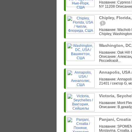
Название: Cypress H
NY 11208 Описание
Chipley, Florid
1
Название: Wachob F
Chipley, Washington
Washington, DC
Название: Oak Hill
Описание: Алексан
Российской...
Annapolis, USA
Название: Annapolis
21401 / сектор G, м
Victoria, Seych
Название: Mont Fleu
Описание: В декабр
Panjani, Croati
Название: SPOMENI
Moslavina, Croatia, 