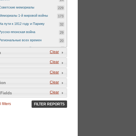
Советские мемориалы
229
Мемориалы 1-й мировой войны
173
На пути к 1812 году и Парижу
32
Русско-японская война
29
Региональные всех времен
20
Русско-турецкая война 1877-1878
7
Clear
n
Clear
Clear
Clear
tion
Clear
Fields
 filters
FILTER REPORTS