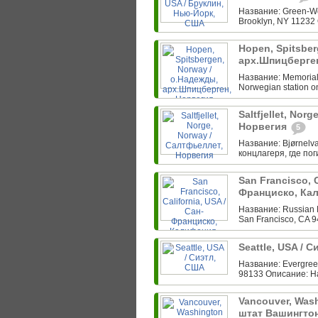
Название: Green-Wo
Brooklyn, NY 11232 
Hopen, Spitsber
арх.Шпицберге
Название: Memorial f
Norwegian station o
Saltfjellet, Nor
Норвегия
5
Название: Bjørnelva
концлагеря, где по
San Francisco, C
Франциско, Ка
Название: Russian 
San Francisco, CA 
Seattle, USA / 
Название: Evergreen
98133 Описание: Н
Vancouver, Wash
штат Вашингто