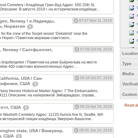
od Cemetery / Кладбище Грин-Вуд Адрес: 500 25th St,
Описание: В августе 2019 г. на историческом кладбище...
gen, Norway / о.Надежды,
07:47 Nov 11, 2019
н, Норвегия
1
or the crew of the Sovjet vessel ‘Dekabrist’ near the
n Hopen / Памятник морякам советского...
ge, Norway / Салтфьеллет,
07:06 Oct 08, 2019
Locatio
 krigsfangeleir / Памятник на реке Бьёрнельва на месте
Type
гибли 400 советских военнопленных Адрес:...
Media
alifornia, USA / Сан-
05:34 Oct 07, 2019
лифония, США
Verifica
1
Navy Heroes Historical Marker Адрес: 7 The Embarcadero,
Custom 
94111 Описание: на набережной Эмбаркадеро, справа...
Reset all
06:33 Apr 19, 2019
Сиэтл, США
2
 Washelli Cemetery Адрес: 11220 Aurora Ave N, Seattle, WA
а ветеранской секции кладбища Эвергрин Вашелли...
ington state, USA / Ванкувер,
08:45 Jun 10, 2018
н, США
3