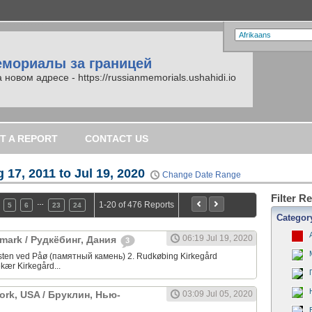
емориалы за границей
вом адресе - https://russianmemorials.ushahidi.io
T A REPORT
CONTACT US
 17, 2011 to Jul 19, 2020
Change Date Range
Filter R
…
1-20 of 476 Reports
5
6
23
24
Categor
06:19 Jul 19, 2020
mark / Рудкёбинг, Дания
3
sten ved Påø (памятный камень) 2. Rudkøbing Kirkegård
kær Kirkegård...
ork, USA / Бруклин, Нью-
03:09 Jul 05, 2020