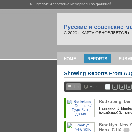
»
Русские и советские мемориалы за границей
Русские и советские м
С 2020 г. КАРТА ОБНОВЛЯЕТСЯ на но
HOME
REPORTS
SUBMI
Showing Reports From
Aug
List
Map
1
2
3
4
Rudkøbing, Den
Названия: 1. Minde
(кладбище) 3. Trane
Brooklyn, New Y
Йорк, США
3