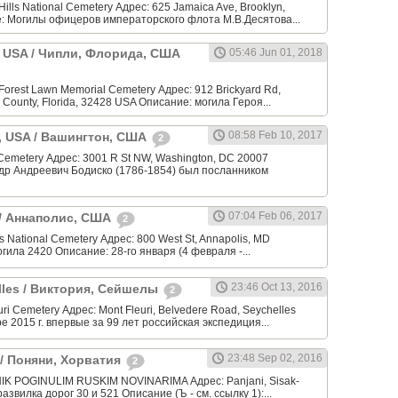
ills National Cemetery Адрес: 625 Jamaica Ave, Brooklyn,
: Могилы офицеров императорского флота М.В.Десятова...
a, USA / Чипли, Флорида, США
05:46 Jun 01, 2018
orest Lawn Memorial Cemetery Адрес: 912 Brickyard Rd,
 County, Florida, 32428 USA Описание: могила Героя...
08:58 Feb 10, 2017
, USA / Вашингтон, США
2
 Cemetery Адрес: 3001 R St NW, Washington, DC 20007
др Андреевич Бодиско (1786-1854) был посланником
07:04 Feb 06, 2017
 / Аннаполис, США
2
 National Cemetery Адрес: 800 West St, Annapolis, MD
огила 2420 Описание: 28-го января (4 февраля -...
23:46 Oct 13, 2016
elles / Виктория, Сейшелы
2
ri Cemetery Адрес: Mont Fleuri, Belvedere Road, Seychelles
е 2015 г. впервые за 99 лет российская экспедиция...
23:48 Sep 02, 2016
a / Поняни, Хорватия
2
K POGINULIM RUSKIM NOVINARIMA Адрес: Panjani, Sisak-
развилка дорог 30 и 521 Описание (Ъ - см. ссылку 1):...