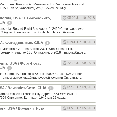
Monument, Pearson Air Museum at Fort Vancouver National
 1115 E 5th St, Vancouver, WA, USA (см. ссылку...
ifornia, USA / Сан-Джасинто,
05:09 Jun 10, 2018
США
3
anspolar Record Flight Site Адрес 1: 2450 Cottonwood Ave,
82 Адрес 2: перекресток South San Jacinto Avenue...
01:41 Jun 10, 2018
USA / Филадельфия, США
1
 Memorial Gardens Адрес: 2321 West Chester Pike,
(секция К, участок 185) Описание: В 2018 г. на кладбище...
ornia, USA / Форт-Росс,
22:33 Jun 09, 2018
США
3
an Cemetery, Fort Ross Адрес: 19005 Coast Hwy, Jenner,
 православное кладбище русской колонии Описание:...
05:58 Jun 09, 2018
 USA / Элизабет-Сити, США
1
rd Air Station Elizabeth City Адрес: 1664 Weeksville Rd,
7909 Описание: 11 января 1945 г., в 22 часа...
ork, USA / Бруклин, Нью-
06:29 Jun 05, 2018