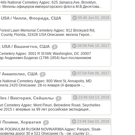
ills National Cemetery Адрес: 625 Jamaica Ave, Brooklyn,
: Могилы офицеров императорского флота М.В.Десятова...
a, USA / Чипли, Флорида, США
05:46 Jun 01, 2018
orest Lawn Memorial Cemetery Адрес: 912 Brickyard Rd,
 County, Florida, 32428 USA Описание: могила Героя...
08:58 Feb 10, 2017
, USA / Вашингтон, США
2
 Cemetery Адрес: 3001 R St NW, Washington, DC 20007
др Андреевич Бодиско (1786-1854) был посланником
07:04 Feb 06, 2017
 / Аннаполис, США
2
 National Cemetery Адрес: 800 West St, Annapolis, MD
огила 2420 Описание: 28-го января (4 февраля -...
23:46 Oct 13, 2016
elles / Виктория, Сейшелы
2
ri Cemetery Адрес: Mont Fleuri, Belvedere Road, Seychelles
е 2015 г. впервые за 99 лет российская экспедиция...
23:48 Sep 02, 2016
a / Поняни, Хорватия
2
K POGINULIM RUSKIM NOVINARIMA Адрес: Panjani, Sisak-
развилка дорог 30 и 521 Описание (Ъ - см. ссылку 1):...