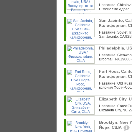
Название: Chkalov 
Historic Site Адрес:
San Jacinto, Cal
Калифорния, 
Название: Soviet Tr
San Jacinto, CA 925
Philadelphia, 
Название: Glenwood
Broomall, PA 19008 
Fort Ross, Calif
Калифорния, 
Название: Old Russi
колония Форт-Росс,
Elizabeth City,
Название: Coast Gua
Elizabeth City, NC 2
Brooklyn, New Y
Йорк, США
1