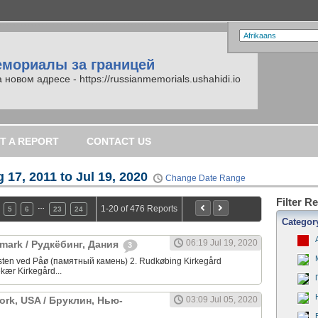
емориалы за границей
вом адресе - https://russianmemorials.ushahidi.io
T A REPORT
CONTACT US
 17, 2011 to Jul 19, 2020
Change Date Range
Filter R
…
1-20 of 476 Reports
5
6
23
24
Categor
06:19 Jul 19, 2020
mark / Рудкёбинг, Дания
3
sten ved Påø (памятный камень) 2. Rudkøbing Kirkegård
kær Kirkegård...
ork, USA / Бруклин, Нью-
03:09 Jul 05, 2020