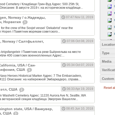
od Cemetery / Кладбище Грин-Вуд Адрес: 500 25th St,
Описание: В августе 2019 г. на историческом кладбище...
gen, Norway / о.Надежды,
07:47 Nov 11, 2019
н, Норвегия
1
or the crew of the Sovjet vessel ‘Dekabrist’ near the
n Hopen / Памятник морякам советского...
ge, Norway / Салтфьеллет,
07:06 Oct 08, 2019
Locatio
 krigsfangeleir / Памятник на реке Бьёрнельва на месте
Type
гибли 400 советских военнопленных Адрес:...
Media
alifornia, USA / Сан-
05:34 Oct 07, 2019
лифония, США
Verifica
1
Navy Heroes Historical Marker Адрес: 7 The Embarcadero,
Custom 
94111 Описание: на набережной Эмбаркадеро, справа...
Reset all
06:33 Apr 19, 2019
Сиэтл, США
2
 Washelli Cemetery Адрес: 11220 Aurora Ave N, Seattle, WA
а ветеранской секции кладбища Эвергрин Вашелли...
ington state, USA / Ванкувер,
08:45 Jun 10, 2018
н, США
3