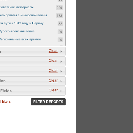
Советские мемориалы
229
Мемориалы 1-й мировой войны
173
На пути к 1812 году и Парижу
32
Русско-японская война
29
Региональные всех времен
20
Русско-турецкая война 1877-1878
7
Clear
n
Clear
Clear
Clear
tion
Clear
Fields
 filters
FILTER REPORTS