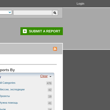
Login
SUBMIT A REPORT
eports By
Clear
y
All Categories
476
Миссии, экспедиции
42
Проекты
19
Нужна помощь
41
Были...
14