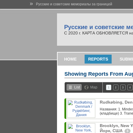
»
Русские и советские мемориалы за границей
Русские и советские м
С 2020 г. КАРТА ОБНОВЛЯЕТСЯ на но
HOME
REPORTS
SUBMI
Showing Reports From
Aug
List
Map
1
2
3
4
Rudkøbing, Den
Названия: 1. Minde
(кладбище) 3. Trane
Brooklyn, New Y
Йорк, США
3