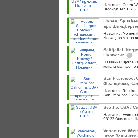
Название: Green-Wo
Brooklyn, NY 11232 
Hopen, Spitsber
арх.Шпицберге
Название: Memorial f
Norwegian station o
Saltfjellet, Nor
Норвегия
5
Название: Bjørnelva
концлагеря, где по
San Francisco, C
Франциско, Ка
Название: Russian 
San Francisco, CA 
Seattle, USA / 
Название: Evergreen
98133 Описание: Н
Vancouver, Wash
штат Вашингто