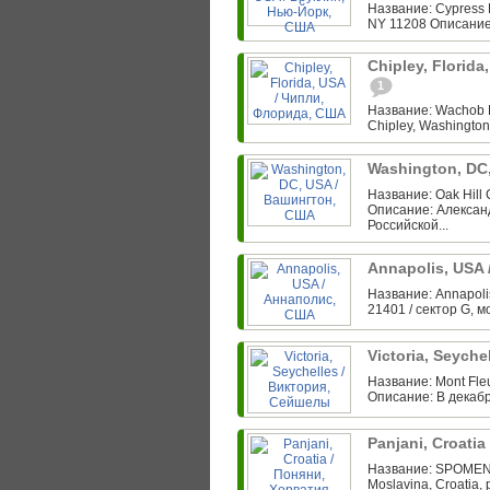
Название: Cypress H
NY 11208 Описание
Chipley, Florid
1
Название: Wachob F
Chipley, Washington
Washington, DC
Название: Oak Hill
Описание: Алексан
Российской...
Annapolis, USA
Название: Annapolis
21401 / сектор G, м
Victoria, Seych
Название: Mont Fleu
Описание: В декабр
Panjani, Croati
Название: SPOMENI
Moslavina, Croatia, 