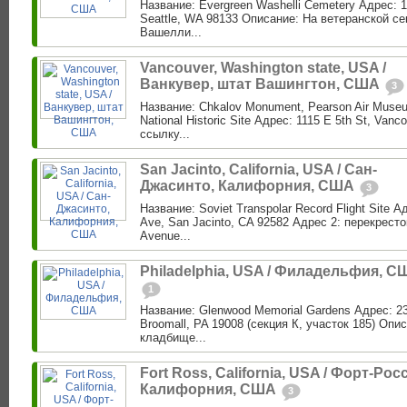
Название: Evergreen Washelli Cemetery Адрес: 1
Seattle, WA 98133 Описание: На ветеранской с
Вашелли...
Vancouver, Washington state, USA /
Ванкувер, штат Вашингтон, США
3
Название: Chkalov Monument, Pearson Air Museu
National Historic Site Адрес: 1115 E 5th St, Van
ссылку...
San Jacinto, California, USA / Сан-
Джасинто, Калифорния, США
3
Название: Soviet Transpolar Record Flight Site 
Ave, San Jacinto, CA 92582 Адрес 2: перекресто
Avenue...
Philadelphia, USA / Филадельфия, С
1
Название: Glenwood Memorial Gardens Адрес: 23
Broomall, PA 19008 (секция К, участок 185) Опис
кладбище...
Fort Ross, California, USA / Форт-Росс
Калифорния, США
3