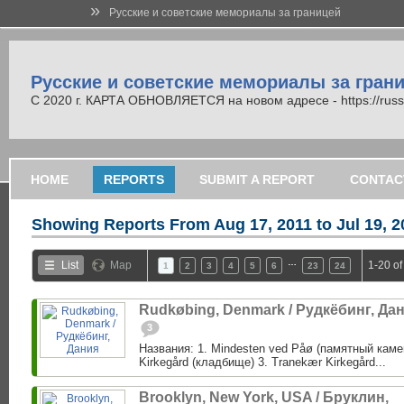
»
Русские и советские мемориалы за границей
Русские и советские мемориалы за гран
С 2020 г. КАРТА ОБНОВЛЯЕТСЯ на новом адресе - https://russi
HOME
REPORTS
SUBMIT A REPORT
CONTAC
Showing Reports From
Aug 17, 2011 to Jul 19, 
…
List
Map
1-20 of
1
2
3
4
5
6
23
24
Rudkøbing, Denmark / Рудкёбинг, Да
3
Названия: 1. Mindesten ved Påø (памятный каме
Kirkegård (кладбище) 3. Tranekær Kirkegård...
Brooklyn, New York, USA / Бруклин,