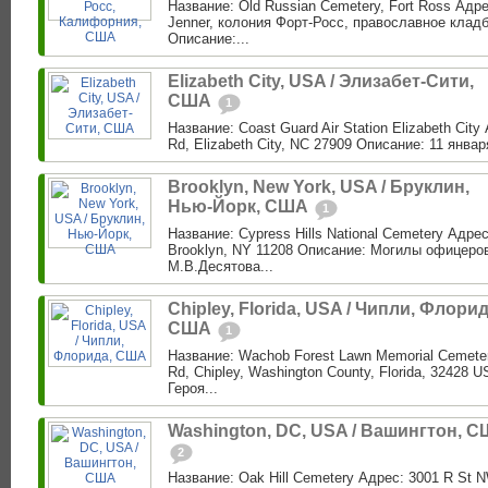
Название: Old Russian Cemetery, Fort Ross Адре
Jenner, колония Форт-Росс, православное клад
Описание:...
Elizabeth City, USA / Элизабет-Сити,
США
1
Название: Coast Guard Air Station Elizabeth City
Rd, Elizabeth City, NC 27909 Описание: 11 января 
Brooklyn, New York, USA / Бруклин,
Нью-Йорк, США
1
Название: Cypress Hills National Cemetery Адре
Brooklyn, NY 11208 Описание: Могилы офицеро
М.В.Десятова...
Chipley, Florida, USA / Чипли, Флорид
США
1
Название: Wachob Forest Lawn Memorial Cemeter
Rd, Chipley, Washington County, Florida, 32428
Героя...
Washington, DC, USA / Вашингтон, 
2
Название: Oak Hill Cemetery Адрес: 3001 R St 