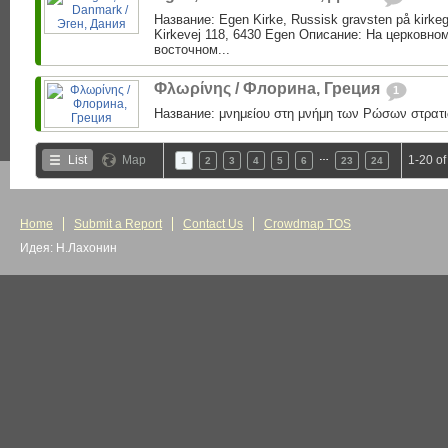
Название: Egen Kirke, Russisk gravsten på kirke
Kirkevej 118, 6430 Egen Описание: На церковно
восточном...
Φλωρίνης / Флорина, Греция
1
Название: μνημείου στη μνήμη των Ρώσων στρατι
…
List
Map
1-20 of
1
2
3
4
5
6
23
24
Home
Submit a Report
Contact Us
Crowdmap TOS
Идея: Н.Лахонин