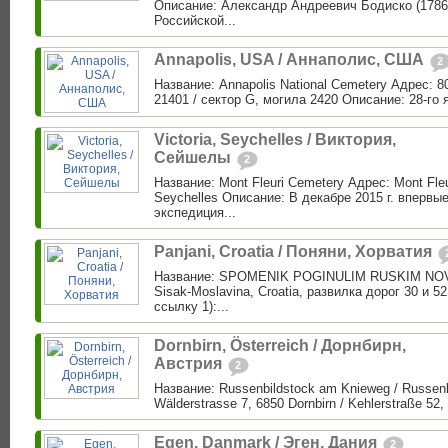
Описание: Александр Андреевич Бодиско (1786
Российской...
Annapolis, USA / Аннаполис, США
2
Название: Annapolis National Cemetery Адрес: 8
21401 / сектор G, могила 2420 Описание: 28-го я
Victoria, Seychelles / Виктория,
Сейшелы
2
Название: Mont Fleuri Cemetery Адрес: Mont Fleu
Seychelles Описание: В декабре 2015 г. впервые
экспедиция...
Panjani, Croatia / Поняни, Хорватия
Название: SPOMENIK POGINULIM RUSKIM NOVI
Sisak-Moslavina, Croatia, развилка дорог 30 и 5
ссылку 1):...
Dornbirn, Österreich / Дорнбирн,
Австрия
2
Название: Russenbildstock am Knieweg / Russen
Wälderstrasse 7, 6850 Dornbirn / Kehlerstraße 52, 
Egen, Danmark / Эген, Дания
2