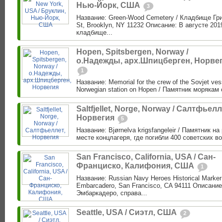
Нью-Йорк, США
3
Название: Green-Wood Cemetery / Кладбище Гри
St, Brooklyn, NY 11232 Описание: В августе 201
кладбище...
Hopen, Spitsbergen, Norway /
о.Надежды, арх.Шпицберген, Норве
1
Название: Memorial for the crew of the Sovjet vess
Norwegian station on Hopen / Памятник морякам 
Saltfjellet, Norge, Norway / Салтфьелл
Норвегия
5
Название: Bjørnelva krigsfangeleir / Памятник н
месте концлагеря, где погибли 400 советских в
San Francisco, California, USA / Сан-
Франциско, Калифония, США
1
Название: Russian Navy Heroes Historical Marke
Embarcadero, San Francisco, CA 94111 Описание
Эмбаркадеро, справа...
Seattle, USA / Сиэтл, США
2