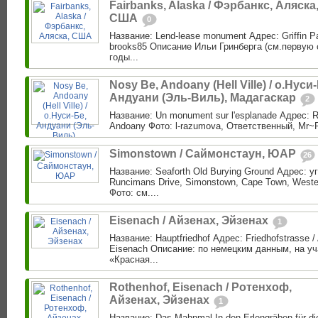
Fairbanks, Alaska / Фэрбанкс, Аляска
США
0
Название: Lend-lease monument Адрес: Griffin Pa
brooks85 Описание Ильи Гринберга (см.первую 
годы...
Nosy Be, Andoany (Hell Ville) / о.Нуси
Андуани (Эль-Виль), Мадагаскар
2
Название: Un monument sur l'esplanade Адрес: Ru
Andoany Фото: l-razumova, Ответственный, Mr~Pou
Simonstown / Саймонстаун, ЮАР
26
Название: Seaforth Old Burying Ground Адрес: 
Runcimans Drive, Simonstown, Cape Town, Wester
Фото: см....
Eisenach / Айзенах, Эйзенах
1
Название: Hauptfriedhof Адрес: Friedhofstrasse 
Eisenach Описание: по немецким данным, на уч
«Красная...
Rothenhof, Eisenach / Ротенхоф,
Айзенах, Эйзенах
1
Название: Das Mahnmal In den Erlengräben für di