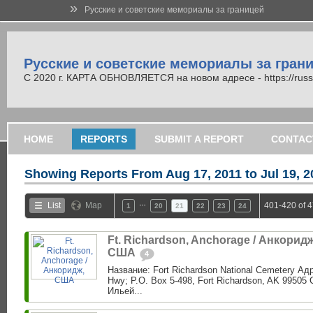
»
Русские и советские мемориалы за границей
Русские и советские мемориалы за гран
С 2020 г. КАРТА ОБНОВЛЯЕТСЯ на новом адресе - https://russi
HOME
REPORTS
SUBMIT A REPORT
CONTAC
Showing Reports From
Aug 17, 2011 to Jul 19, 
…
List
Map
401-420 of 
1
20
21
22
23
24
Ft. Richardson, Anchorage / Анкоридж
США
4
Название: Fort Richardson National Cemetery Адр
Hwy; P.O. Box 5-498, Fort Richardson, AK 99505
Ильей...