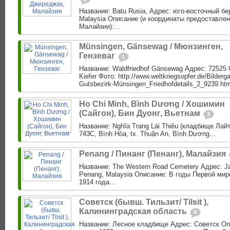
Название: Batu Rusia, Адрес: юго-восточный бер
Malaysia Описание (и координаты предоставле
Малайзии):...
Münsingen, Gänsewag / Мюнзинген,
Гензеваг
1
Название: Waldfriedhof Gänsewag Адрес: 72525
Kiefer Фото: http://www.weltkriegsopfer.de/Bilderga
Gutsbezirk-Münsingen_Friedhofdetails_2_9239.html
Ho Сhi Minh, Bình Dương / Хошимин
(Сайгон), Бин Дуонг, Вьетнам
3
Название: Nghĩa Trang Lái Thiêu (кладбище Лайт
743C, Bình Hòa, tx. Thuận An, Bình Dương...
Penang / Пинанг (Пенанг), Малайзия
Название: The Western Road Cemetery Адрес: Ja
Penang, Malaysia Описание: В годы Первой мир
1914 года...
Советск (бывш. Тильзит/ Tilsit ),
Калининградская область
0
Название: Лесное кладбище Адрес: Советск Оп