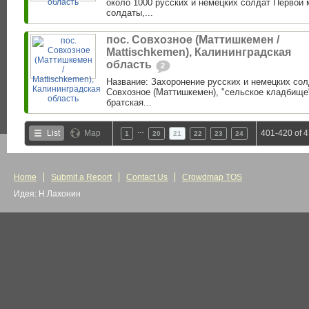
около 1000 русских и немецких солдат Первой 
солдаты,...
пос. Совхозное (Маттишкемен /
Mattischkemen), Калининградская
область
2
Название: Захоронение русских и немецких сол
Совхозное (Маттишкемен), "сельское кладбище
братская...
…
List
Map
401-420 of 
1
20
21
22
23
24
Home
Submit a Report
Contact Us
Crowdmap TOS
Идея: Н.Лахонин