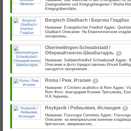
Zwangsarbeiter und Kriegsgefangenen / Wutha-Rot
Kriegsgräberstätte...
Bergisch Gladbach / Бергиш Гладбах
Название: Evangelischer Friedhof Адрес: Quirlsbe
Gladbach Описание: На Евангелическом кладби
похоронены...
Obermeitingen-Schwabstadl /
Обермайтинген-Швабштадль
0
Название: Soldatenfriedhof Schwabstadl Адрес: 
Описание и фото (предоставлены Ильей Байбу
находятся захоронения...
Roma / Рим, Италия
0
Название: il Cimitero acattolico di Rom Адрес: Via
Rom Фото: благодарим Ксению Третьякову, Ека
Н.А.Чернова...
Reykjavik / Рейкьявик, Исландия
0
Название: Fossvogur Cemetery Адрес: Fossvogur
Описание: на мемориальном военном кладбище
британских, американских,...